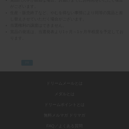
賞品の入手が困難な場合、お届けまでにお時間をいただく場合
がございます。
生産・販売終了など、やむを得ない事情により同等の賞品と差
し替えさせていただく場合がございます。
当選権利の譲渡はできません。
賞品の発送は、当選発表より1ヶ月～1ヶ月半程度を予定してお
ります。
PR
ドリームメールとは
メダルとは
ドリームポイントとは
無料メルマガ ドリマガ
FAQ／よくある質問