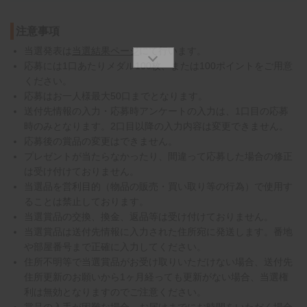
注意事項
当選発表は
当選結果ページ
にて行います。
応募には1口あたりメダル100枚、または100ポイントをご用意
ください。
応募はお一人様最大50口までとなります。
送付先情報の入力・応募時アンケートの入力は、1口目の応募
時のみとなります。2口目以降の入力内容は変更できません。
応募後の賞品の変更はできません。
プレゼントが当たらなかったり、間違って応募した場合の修正
は受け付けておりません。
当選品を営利目的（物品の販売・買い取り等の行為）で使用す
ることは禁止しております。
当選賞品の交換、換金、返品等は受け付けておりません。
当選賞品は送付先情報に入力された住所宛に発送します。番地
や部屋番号まで正確に入力してください。
住所不明等で当選賞品がお受け取りいただけない場合、送付先
住所更新のお願いから1ヶ月経っても更新がない場合、当選権
利は無効となりますのでご注意ください。