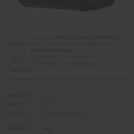
コンパクトでありながら高機能小型電化製品の稼働時間を大
幅に延長できる「エコフロー ポータブル電源 RIVER 3」をプ
レゼント。家庭内の停電対策を強化し、アウトドアもより長
く楽しむことができます。ショルダーバッグ、ミニバン、 ク
ローゼットなどの小さなスペースに簡単に収まるコンパクト
で軽量な設計。
応募開始日時
7/24
応募締切
8/6
応募メダル（ポイ
100メダル（100ポイント）
ント）
当選者発表日
8/12