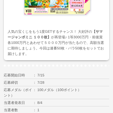
人気の宝くじをもう1度GETするチャンス！ 大好評の
【サマ
ージャンボミニ １００枚】
が再登場♪ 1等3000万円・前後賞
各1000万円とあわせて５０００万円が当たるので、高額当選
に期待しましょう。今回は連番50枚・バラ50枚をセットでお
届けします。
応募開始日時
7/15
応募締切
7/28
応募メダル（ポイ
100メダル（100ポイント）
ント）
当選者発表日
8/4
当選者数
1