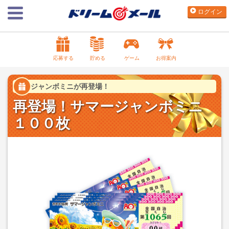
ログイン
応募する
貯める
ゲーム
お得案内
ジャンボミニが再登場！
再登場！サマージャンボミニ
１００枚