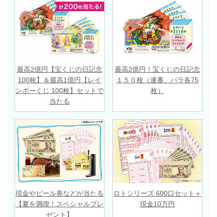
最高2億円【宝くじの日記念
最高2億円！宝くじの日記念
100枚】＆最高1億円【レイ
１５０枚（連番、バラ各75
ンボーくじ 100枚】セットで
枚）
当たる
現金やビール券などが当たる
ロトシリーズ 600口セット＋
【夏を満喫！スペシャルプレ
現金10万円
ゼント】