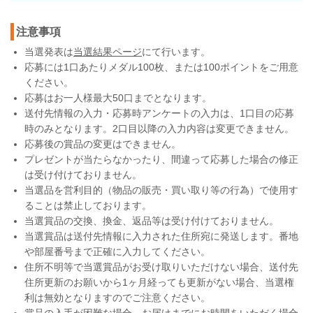
注意事項
当選発表は
当選結果ページ
にて行います。
応募には1口あたりメダル100枚、または100ポイントをご用意
ください。
応募はお一人様最大50口までとなります。
送付先情報の入力・応募時アンケートの入力は、1口目の応募
時のみとなります。2口目以降の入力内容は変更できません。
応募後の賞品の変更はできません。
プレゼントが当たらなかったり、間違って応募した場合の修正
は受け付けておりません。
当選品を営利目的（物品の販売・買い取り等の行為）で使用す
ることは禁止しております。
当選賞品の交換、換金、返品等は受け付けておりません。
当選賞品は送付先情報に入力された住所宛に発送します。番地
や部屋番号まで正確に入力してください。
住所不明等で当選賞品がお受け取りいただけない場合、送付先
住所更新のお願いから1ヶ月経っても更新がない場合、当選権
利は無効となりますのでご注意ください。