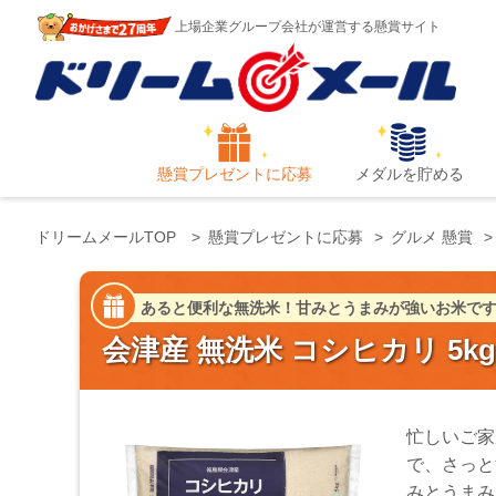
上場企業グループ会社が運営する懸賞サイト
懸賞プレゼントに応募
メダルを貯める
ドリームメールTOP
懸賞プレゼントに応募
グルメ 懸賞
あると便利な無洗米！甘みとうまみが強いお米です
会津産 無洗米 コシヒカリ 5k
忙しいご家
で、さっと
みとうまみ