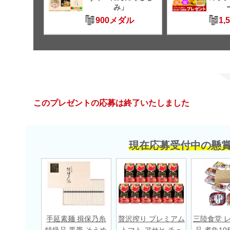
み」
900メダル
1,
このプレゼントの応募は終了いたしました
現在応募受付中の懸
手延素麺 揖保乃糸
贅沢搾り プレミアム
三陸食堂 
特級品 黒帯 そうめ
トマト アサヒ チュ
品 煮魚10