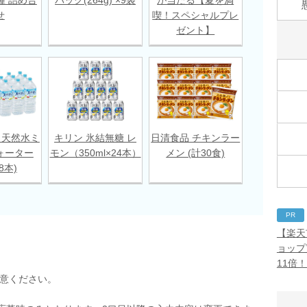
せ
喫！スペシャルプレ
ゼント】
 天然水ミ
キリン 氷結無糖 レ
日清食品 チキンラー
ォーター
モン（350ml×24本）
メン (計30食)
18本)
PR
【楽天
ョップ
11倍
用意ください。