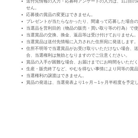
送付先情報の入力・応募時アンケートの入力は、1口目の
せん。
応募後の賞品の変更はできません。
プレゼントが当たらなかったり、間違って応募した場合
当選品を営利目的（物品の販売・買い取り等の行為）で
当選賞品の交換、換金、返品等は受け付けておりません
当選賞品は送付先情報に入力された住所宛に発送します
住所不明等で当選賞品がお受け取りいただけない場合、送
合、当選権利は無効となりますのでご注意ください。
賞品の入手が困難な場合、お届けまでにお時間をいただ
生産・販売終了など、やむを得ない事情により同等の賞
当選権利の譲渡はできません。
賞品の発送は、当選発表より1ヶ月～1ヶ月半程度を予定