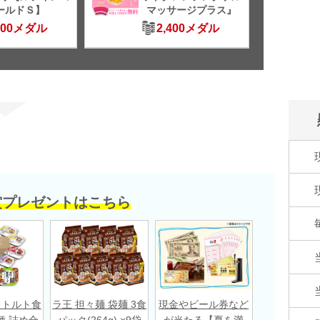
ールドＳ】
マッサージプラス』
500メダル
2,400メダル
賞プレゼントはこちら
レトルト食
ラ王 担々麺 袋麺 3食
現金やビール券など
種 詰め合
パック(264g) ×9袋
が当たる【夏を満