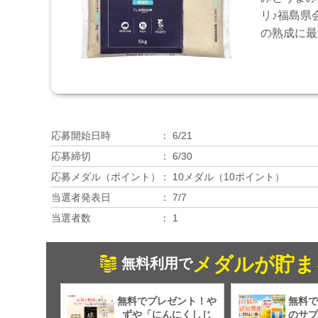
リ♪福島県
の熟成に最
応募開始日時
6/21
応募締切
6/30
応募メダル（ポイント）
10メダル（10ポイント）
当選者発表日
7/7
当選者数
1
メダルが貯ま
無料利用で
無料でプレゼント！や
無料で
ずや「にんにくしじ
のサプ