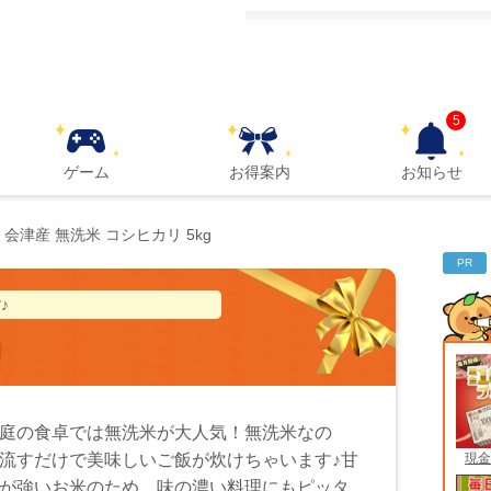
5
ゲーム
お得案内
お知らせ
会津産 無洗米 コシヒカリ 5kg
PR
♪
g
庭の食卓では無洗米が大人気！無洗米なの
現金
流すだけで美味しいご飯が炊けちゃいます♪甘
が強いお米のため、味の濃い料理にもピッタ