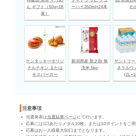
ん ギフト（50g×18
ーハイ350ml×24本
わ
束）
ケンタッキーオリジ
新潟県産 新之助 無
サントリー
ナルチキン または
洗米 5kg
ネラルウ
モスバーガー
(2L×
注意事項
当選発表は
当選結果ページ
にて行います。
応募には1口あたりメダル10枚、または10ポイントをご
応募はお一人様最大50口までとなります。