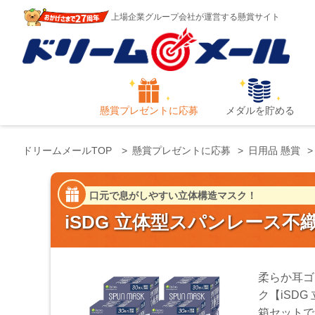
上場企業グループ会社が運営する懸賞サイト
懸賞プレゼントに応募
メダルを貯める
ドリームメールTOP
懸賞プレゼントに応募
日用品 懸賞
口元で息がしやすい立体構造マスク！
iSDG 立体型スパンレース不織布
柔らか耳ゴ
ク【iSD
箱セットで