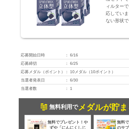
ィルターで
応していま
ない形状で
応募開始日時
6/16
応募締切
6/25
応募メダル（ポイント）
10メダル（10ポイント）
当選者発表日
6/30
当選者数
1
メダルが貯ま
無料利用で
無料でプレゼント！や
無料で
ずや「にんにくしじ
のサプ