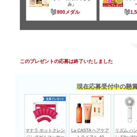
み」
900メダル
1,
このプレゼントの応募は終了いたしました
現在応募受付中の懸
マナラ ホットクレン
La CASTA ヘアケア
リズム ハ
ジングゲルマッサー
トライアル 40
ン Silky Wi