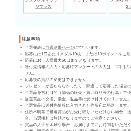
ジプラス
3.
注意事項
当選発表は
当選結果ページ
にて行います。
応募には1口あたりメダル10枚、または10ポイントをご
応募はお一人様最大50口までとなります。
送付先情報の入力・応募時アンケートの入力は、1口目の
せん。
応募後の賞品の変更はできません。
プレゼントが当たらなかったり、間違って応募した場合
当選品を営利目的（物品の販売・買い取り等の行為）で
当選賞品の交換、換金、返品等は受け付けておりません
当選賞品は送付先情報に入力された住所宛に発送します
住所不明等で当選賞品がお受け取りいただけない場合、送
合、当選権利は無効となりますのでご注意ください。
賞品の入手が困難な場合、お届けまでにお時間をいただ
生産・販売終了など、やむを得ない事情により同等の賞