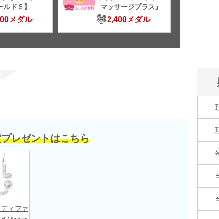
ールドＳ】
マッサージプラス』
500メダル
2,400メダル
賞プレゼントはこちら
ンディファ
nd Mobile