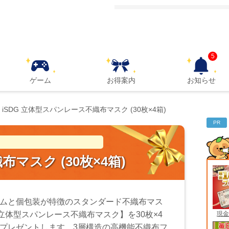
5
ゲーム
お得案内
お知らせ
iSDG 立体型スパンレース不織布マスク (30枚×4箱)
PR
マスク (30枚×4箱)
ムと個包装が特徴のスタンダード不織布マス
現金
G 立体型スパンレース不織布マスク】を30枚×4
プレゼントします。3層構造の高機能不織布フ