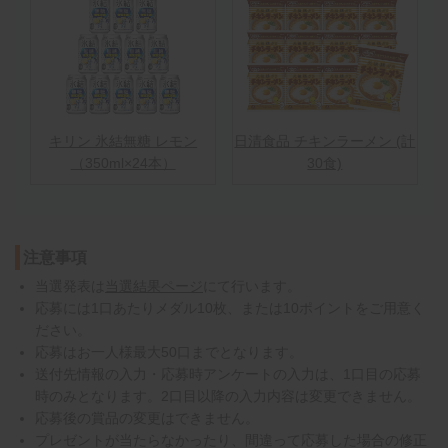
キリン 氷結無糖 レモン
日清食品 チキンラーメン (計
（350ml×24本）
30食)
注意事項
当選発表は
当選結果ページ
にて行います。
応募には1口あたりメダル10枚、または10ポイントをご用意く
ださい。
応募はお一人様最大50口までとなります。
送付先情報の入力・応募時アンケートの入力は、1口目の応募
時のみとなります。2口目以降の入力内容は変更できません。
応募後の賞品の変更はできません。
プレゼントが当たらなかったり、間違って応募した場合の修正