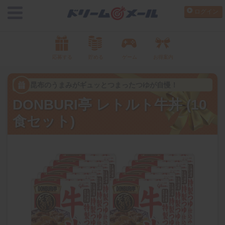
ログイン
応募する
貯める
ゲーム
お得案内
昆布のうまみがギュッとつまったつゆが自慢！
DONBURI亭 レトルト牛丼 (10
食セット)