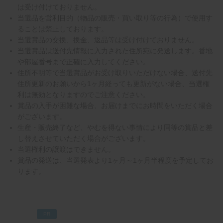
は受け付けておりません。
当選品を営利目的（物品の販売・買い取り等の行為）で使用す
ることは禁止しております。
当選賞品の交換、換金、返品等は受け付けておりません。
当選賞品は送付先情報に入力された住所宛に発送します。番地
や部屋番号まで正確に入力してください。
住所不明等で当選賞品がお受け取りいただけない場合、送付先
住所更新のお願いから1ヶ月経っても更新がない場合、当選権
利は無効となりますのでご注意ください。
賞品の入手が困難な場合、お届けまでにお時間をいただく場合
がございます。
生産・販売終了など、やむを得ない事情により同等の賞品と差
し替えさせていただく場合がございます。
当選権利の譲渡はできません。
賞品の発送は、当選発表より1ヶ月～1ヶ月半程度を予定してお
ります。
PR