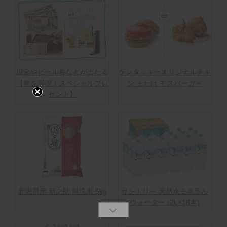
現金やビール券などが当たる
ケンタッキーオリジナルチキ
【夏を満喫！スペシャルプレ
ン または モスバーガー
ゼント】
新潟県産 新之助 無洗米 5kg
サントリー 天然水ミネラル
ウォーター (2L×18本)