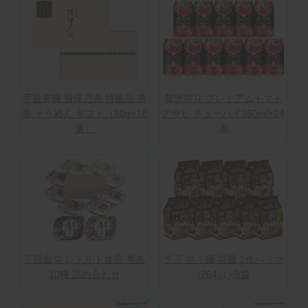
手延素麺 揖保乃糸 特級品 黒
贅沢搾り プレミアムトマト
帯 そうめん ギフト（50g×18
アサヒ チューハイ350ml×24
束）
本
三陸食堂 レトルト食品 煮魚
ラ王 担々麺 袋麺 3食パック
10種 詰め合わせ
(264g) ×9袋