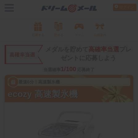
ログイン
応募する
貯める
ゲーム
お得案内
メダルを貯めて
高確率当選
プレ
ゼントに応募しよう
1/100
当選確率
応募終了
最速6分！高速製氷機
ecozy 高速製氷機