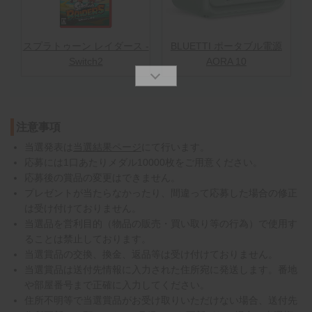
スプラトゥーン レイダース -
BLUETTI ポータブル電源
Switch2
AORA 10
注意事項
当選発表は
当選結果ページ
にて行います。
応募には1口あたりメダル10000枚をご用意ください。
応募後の賞品の変更はできません。
プレゼントが当たらなかったり、間違って応募した場合の修正
は受け付けておりません。
当選品を営利目的（物品の販売・買い取り等の行為）で使用す
ることは禁止しております。
当選賞品の交換、換金、返品等は受け付けておりません。
当選賞品は送付先情報に入力された住所宛に発送します。番地
や部屋番号まで正確に入力してください。
住所不明等で当選賞品がお受け取りいただけない場合、送付先