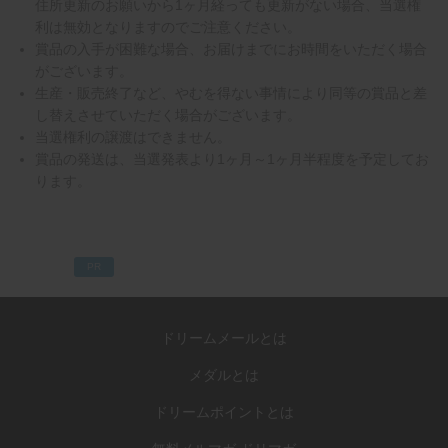
住所更新のお願いから1ヶ月経っても更新がない場合、当選権
利は無効となりますのでご注意ください。
賞品の入手が困難な場合、お届けまでにお時間をいただく場合
がございます。
生産・販売終了など、やむを得ない事情により同等の賞品と差
し替えさせていただく場合がございます。
当選権利の譲渡はできません。
賞品の発送は、当選発表より1ヶ月～1ヶ月半程度を予定してお
ります。
PR
ドリームメールとは
メダルとは
ドリームポイントとは