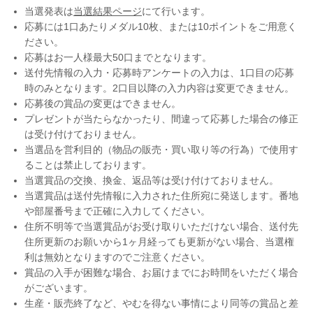
当選発表は
当選結果ページ
にて行います。
応募には1口あたりメダル10枚、または10ポイントをご用意く
ださい。
応募はお一人様最大50口までとなります。
送付先情報の入力・応募時アンケートの入力は、1口目の応募
時のみとなります。2口目以降の入力内容は変更できません。
応募後の賞品の変更はできません。
プレゼントが当たらなかったり、間違って応募した場合の修正
は受け付けておりません。
当選品を営利目的（物品の販売・買い取り等の行為）で使用す
ることは禁止しております。
当選賞品の交換、換金、返品等は受け付けておりません。
当選賞品は送付先情報に入力された住所宛に発送します。番地
や部屋番号まで正確に入力してください。
住所不明等で当選賞品がお受け取りいただけない場合、送付先
住所更新のお願いから1ヶ月経っても更新がない場合、当選権
利は無効となりますのでご注意ください。
賞品の入手が困難な場合、お届けまでにお時間をいただく場合
がございます。
生産・販売終了など、やむを得ない事情により同等の賞品と差