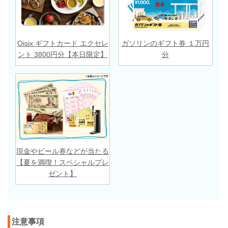
Oisix ギフトカード エクセレ
ガソリンのギフト券 １万円
ント 3800円分【本日限定】
分
現金やビール券などが当たる
【夏を満喫！スペシャルプレ
ゼント】
注意事項