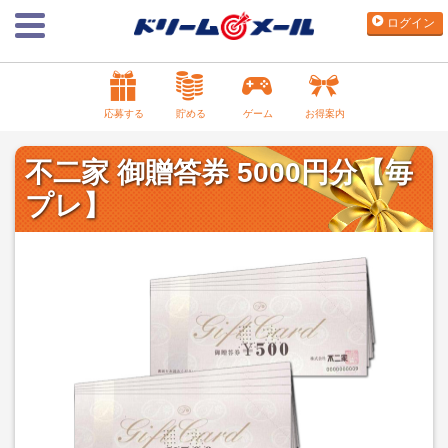
ログイン
応募する
貯める
ゲーム
お得案内
不二家 御贈答券 5000円分【毎
プレ】