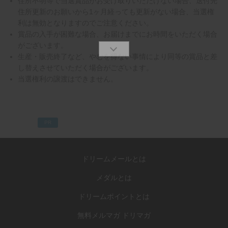
住所不明等で当選賞品がお受け取りいただけない場合、送付先
住所更新のお願いから1ヶ月経っても更新がない場合、当選権
利は無効となりますのでご注意ください。
賞品の入手が困難な場合、お届けまでにお時間をいただく場合
がございます。
生産・販売終了など、やむを得ない事情により同等の賞品と差
し替えさせていただく場合がございます。
当選権利の譲渡はできません。
PR
ドリームメールとは
メダルとは
ドリームポイントとは
無料メルマガ ドリマガ