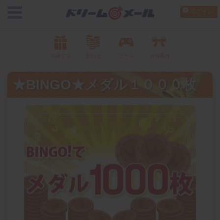
ログイン
応募する
貯める
ゲーム
お得案内
★BINGO★メダル１０００枚