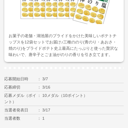
お菓子の老舗・湖池屋のプライドをかけた美味しいポテトチ
ップスを12袋セットでお届け♪三種ののり(青のり・あおさ・
焼のり)をプライドポテト史上最高にたっぷりと使った贅沢な
味わいで、唐辛子とごま油がのりの香りを引き立てます。
応募開始日時
3/7
応募締切
3/16
応募メダル（ポイ
10メダル（10ポイント）
ント）
当選者発表日
3/17
当選者数
1