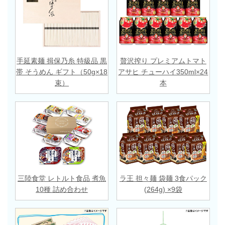
手延素麺 揖保乃糸 特級品 黒
贅沢搾り プレミアムトマト
帯 そうめん ギフト（50g×18
アサヒ チューハイ350ml×24
束）
本
三陸食堂 レトルト食品 煮魚
ラ王 担々麺 袋麺 3食パック
10種 詰め合わせ
(264g) ×9袋