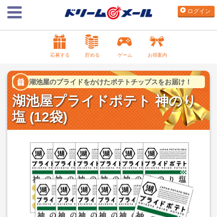
ログイン
応募する
貯める
ゲーム
お得案内
湖池屋のプライドをかけたポテトチップスをお届け！
湖池屋プライドポテト 神のり
塩 (12袋)