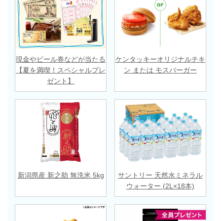
現金やビール券などが当たる
ケンタッキーオリジナルチキ
【夏を満喫！スペシャルプレ
ン または モスバーガー
ゼント】
新潟県産 新之助 無洗米 5kg
サントリー 天然水ミネラル
ウォーター (2L×18本)