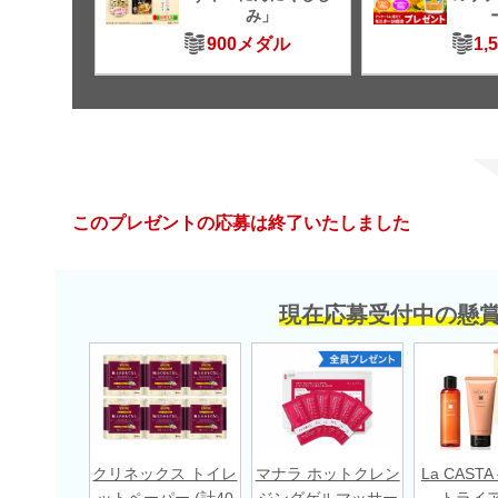
み」
900メダル
1,
このプレゼントの応募は終了いたしました
現在応募受付中の懸
クリネックス トイレ
マナラ ホットクレン
La CAST
ットペーパー (計40
ジングゲルマッサー
トライア