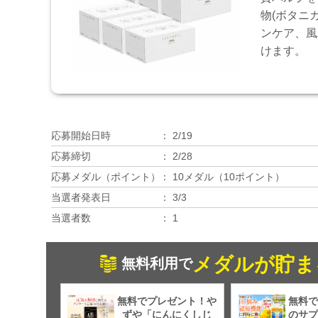
物(ボタニ
ンケア、風
けます。
応募開始日時
2/19
応募締切
2/28
応募メダル（ポイント）
10メダル（10ポイント）
当選者発表日
3/3
当選者数
1
メダルが貯ま
無料利用で
無料でプレゼント！や
無料で
ずや「にんにくしじ
のサプ