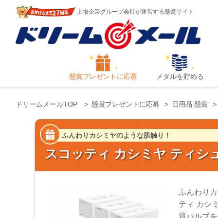
上場企業グループ会社が運営する懸賞サイト
懸賞プレゼントに応募
メダルを貯める
ドリームメールTOP
懸賞プレゼントに応募
日用品 懸賞
ふんわりカシミヤのような肌触り！
スコッティ カシミヤ ティシュー 
ふんわりカ
ティ カシ
質パルプを