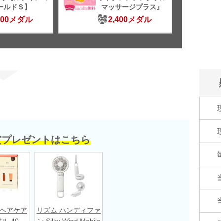
ールドＳ】
マッサージプラス』
500メダル
2,400メダル
賞プレゼントはこちら
A ヘアケア
リズム ハンディファ
ル 40
ン Silky Wind Mobile