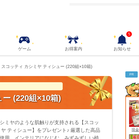
5
ゲーム
お得案内
お知らせ
スコッティ カシミヤ ティシュー (220組×10箱)
PR
(220組×10箱)
シミヤのような肌触りが支持される【スコッ
現金
ミヤ ティシュー】をプレゼント♪ 厳選した高品
使用。インテリアになじむ、みずみずしい植