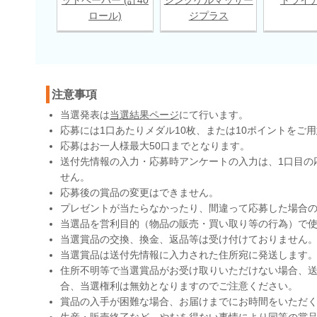
ロール)
ジプラス
注意事項
当選発表は
当選結果ページ
にて行います。
応募には1口あたりメダル10枚、または10ポイントをご
応募はお一人様最大50口までとなります。
送付先情報の入力・応募時アンケートの入力は、1口目の
せん。
応募後の賞品の変更はできません。
プレゼントが当たらなかったり、間違って応募した場合
当選品を営利目的（物品の販売・買い取り等の行為）で
当選賞品の交換、換金、返品等は受け付けておりません
当選賞品は送付先情報に入力された住所宛に発送します
住所不明等で当選賞品がお受け取りいただけない場合、送
合、当選権利は無効となりますのでご注意ください。
賞品の入手が困難な場合、お届けまでにお時間をいただ
生産・販売終了など、やむを得ない事情により同等の賞