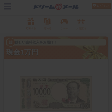
ログイン
応募する
貯める
ゲーム
お得案内
嬉しい臨時収入をお届け！
現金1万円