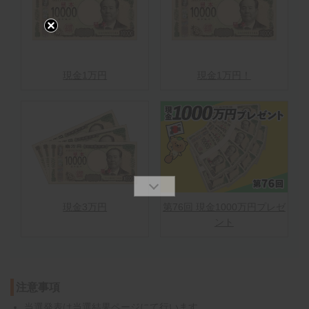
現金1万円
現金1万円！
現金3万円
第76回 現金1000万円プレゼ
ント
注意事項
当選発表は
当選結果ページ
にて行います。