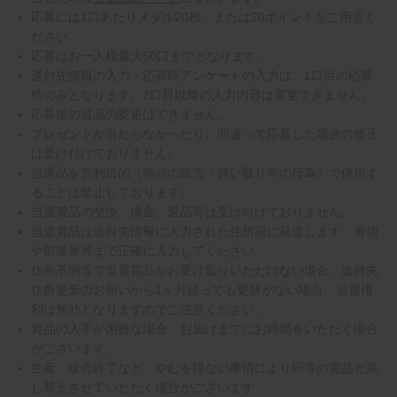
応募には1口あたりメダル20枚、または20ポイントをご用意く
ださい。
応募はお一人様最大50口までとなります。
送付先情報の入力・応募時アンケートの入力は、1口目の応募
時のみとなります。2口目以降の入力内容は変更できません。
応募後の賞品の変更はできません。
プレゼントが当たらなかったり、間違って応募した場合の修正
は受け付けておりません。
当選品を営利目的（物品の販売・買い取り等の行為）で使用す
ることは禁止しております。
当選賞品の交換、換金、返品等は受け付けておりません。
当選賞品は送付先情報に入力された住所宛に発送します。番地
や部屋番号まで正確に入力してください。
住所不明等で当選賞品がお受け取りいただけない場合、送付先
住所更新のお願いから1ヶ月経っても更新がない場合、当選権
利は無効となりますのでご注意ください。
賞品の入手が困難な場合、お届けまでにお時間をいただく場合
がございます。
生産・販売終了など、やむを得ない事情により同等の賞品と差
し替えさせていただく場合がございます。