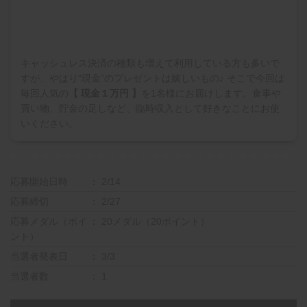
キャッシュレス決済の種類も増えて利用している方も多いで
すが、やはり“現金”のプレゼントは嬉しいもの♪ そこで今回は
毎回人気の
【 現金１万円 】
を1名様にお届けします。食事や
買い物、貯金の足しなど、臨時収入として好きなことにお使
いください。
応募開始日時
2/14
応募締切
2/27
応募メダル（ポイ
20メダル（20ポイント）
ント）
当選者発表日
3/3
当選者数
1