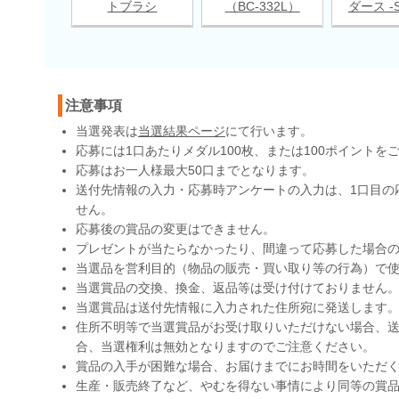
トブラシ
（BC-332L）
ダース -S
注意事項
当選発表は
当選結果ページ
にて行います。
応募には1口あたりメダル100枚、または100ポイントを
応募はお一人様最大50口までとなります。
送付先情報の入力・応募時アンケートの入力は、1口目の
せん。
応募後の賞品の変更はできません。
プレゼントが当たらなかったり、間違って応募した場合
当選品を営利目的（物品の販売・買い取り等の行為）で
当選賞品の交換、換金、返品等は受け付けておりません
当選賞品は送付先情報に入力された住所宛に発送します
住所不明等で当選賞品がお受け取りいただけない場合、送
合、当選権利は無効となりますのでご注意ください。
賞品の入手が困難な場合、お届けまでにお時間をいただ
生産・販売終了など、やむを得ない事情により同等の賞