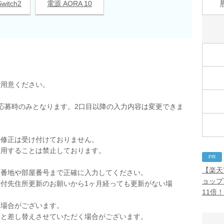
witch2
電源 AORA 10
ご用意ください。
応募時のみとなります。2口目以降の入力内容は変更できま
の修正は受け付けておりません。
使用することは禁止しております。
PR
。
【楽天
。番地や部屋番号まで正確に入力してください。
ョップ
付先住所更新のお願いから1ヶ月経っても更新がない場
11倍
く場合がございます。
品と差し替えさせていただく場合がございます。