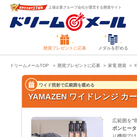
上場企業グループ会社が運営する懸賞サイト
懸賞プレゼントに応募
メダルを貯める
ドリームメールTOP
懸賞プレゼントに応募
家電 懸賞
ワイド照射で広範囲を暖める
YAMAZEN ワイドレンジ 
広範囲を“
ボンヒータ
り機能では