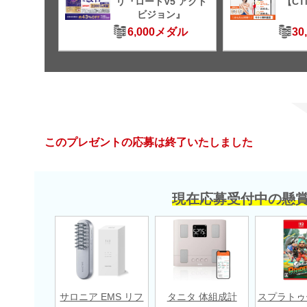
リ『ロートV5 アクト
【C
ビジョン』
6,000メダル
30
このプレゼントの応募は終了いたしました
現在応募受付中の懸
サロニア EMS リフ
タニタ 体組成計
スプラトゥ