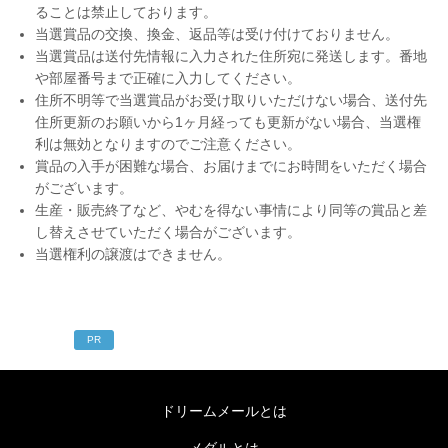
ることは禁止しております。
当選賞品の交換、換金、返品等は受け付けておりません。
当選賞品は送付先情報に入力された住所宛に発送します。番地
や部屋番号まで正確に入力してください。
住所不明等で当選賞品がお受け取りいただけない場合、送付先
住所更新のお願いから1ヶ月経っても更新がない場合、当選権
利は無効となりますのでご注意ください。
賞品の入手が困難な場合、お届けまでにお時間をいただく場合
がございます。
生産・販売終了など、やむを得ない事情により同等の賞品と差
し替えさせていただく場合がございます。
当選権利の譲渡はできません。
PR
ドリームメールとは
メダルとは