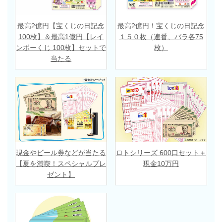
最高2億円【宝くじの日記念
最高2億円！宝くじの日記念
100枚】＆最高1億円【レイ
１５０枚（連番、バラ各75
ンボーくじ 100枚】セットで
枚）
当たる
現金やビール券などが当たる
ロトシリーズ 600口セット＋
【夏を満喫！スペシャルプレ
現金10万円
ゼント】