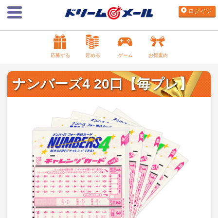
ログイン
応募する
貯める
ゲーム
お得案内
ナンバーズ4 20口【毎プレ】