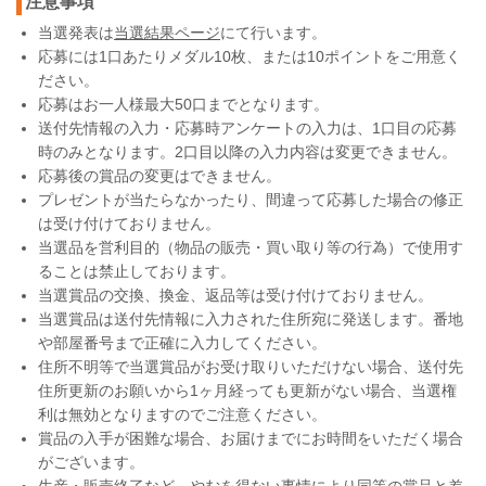
注意事項
当選発表は
当選結果ページ
にて行います。
応募には1口あたりメダル10枚、または10ポイントをご用意く
ださい。
応募はお一人様最大50口までとなります。
送付先情報の入力・応募時アンケートの入力は、1口目の応募
時のみとなります。2口目以降の入力内容は変更できません。
応募後の賞品の変更はできません。
プレゼントが当たらなかったり、間違って応募した場合の修正
は受け付けておりません。
当選品を営利目的（物品の販売・買い取り等の行為）で使用す
ることは禁止しております。
当選賞品の交換、換金、返品等は受け付けておりません。
当選賞品は送付先情報に入力された住所宛に発送します。番地
や部屋番号まで正確に入力してください。
住所不明等で当選賞品がお受け取りいただけない場合、送付先
住所更新のお願いから1ヶ月経っても更新がない場合、当選権
利は無効となりますのでご注意ください。
賞品の入手が困難な場合、お届けまでにお時間をいただく場合
がございます。
生産・販売終了など、やむを得ない事情により同等の賞品と差