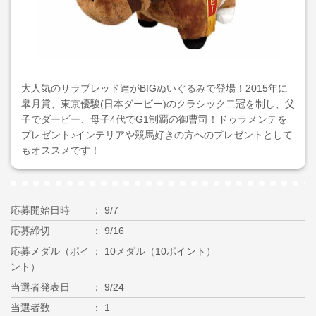
大人気のサラブレッド達がBIGぬいぐるみで登場！2015年に
皐月賞、東京優駿(日本ダービー)のクラシック二冠を制し、父
子でダービー、母子4代でG1制覇の御曹司！ドゥラメンテを
プレゼント♪インテリアや競馬好きの方へのプレゼントとして
もオススメです！
応募開始日時
9/7
応募締切
9/16
応募メダル（ポイ
10メダル（10ポイント）
ント）
当選者発表日
9/24
当選者数
1