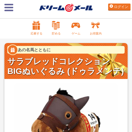
ログイン
応募する
貯める
ゲーム
お得案内
あの名馬とともに
サラブレッドコレクション
BIGぬいぐるみ (ドゥラメンテ)