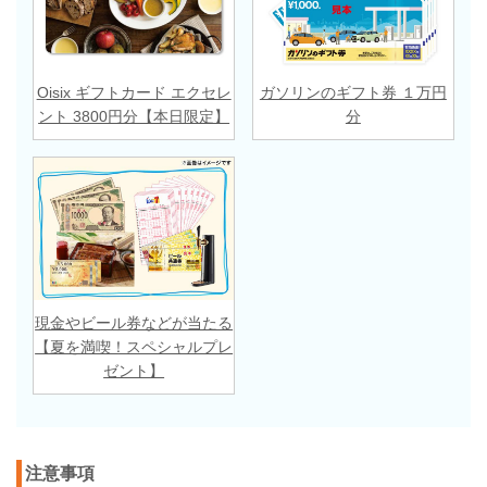
Oisix ギフトカード エクセレ
ガソリンのギフト券 １万円
ント 3800円分【本日限定】
分
現金やビール券などが当たる
【夏を満喫！スペシャルプレ
ゼント】
注意事項