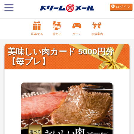
ログイン
応募する
貯める
ゲーム
お得案内
美味しい肉カード 5000円分
【毎プレ】