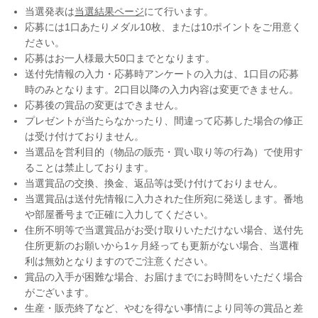
当選発表は
当選結果ページ
にて行います。
応募には1口あたりメダル10枚、または10ポイントをご用意く
ださい。
応募はお一人様最大50口までとなります。
送付先情報の入力・応募時アンケートの入力は、1口目の応募
時のみとなります。2口目以降の入力内容は変更できません。
応募後の賞品の変更はできません。
プレゼントが当たらなかったり、間違って応募した場合の修正
は受け付けておりません。
当選品を営利目的（物品の販売・買い取り等の行為）で使用す
ることは禁止しております。
当選賞品の交換、換金、返品等は受け付けておりません。
当選賞品は送付先情報に入力された住所宛に発送します。番地
や部屋番号まで正確に入力してください。
住所不明等で当選賞品がお受け取りいただけない場合、送付先
住所更新のお願いから1ヶ月経っても更新がない場合、当選権
利は無効となりますのでご注意ください。
賞品の入手が困難な場合、お届けまでにお時間をいただく場合
がございます。
生産・販売終了など、やむを得ない事情により同等の賞品と差