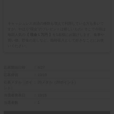
キャッシュレス決済の種類も増えて利用している方も多いで
すが、やはり“現金”のプレゼントは嬉しいもの♪ そこで今回は
毎回人気の
【 現金１万円 】
を1名様にお届けします。食事や
買い物、貯金の足しなど、臨時収入として好きなことにお使
いください。
応募開始日時
9/27
応募締切
10/10
応募メダル（ポイ
20メダル（20ポイント）
ント）
当選者発表日
10/15
当選者数
1