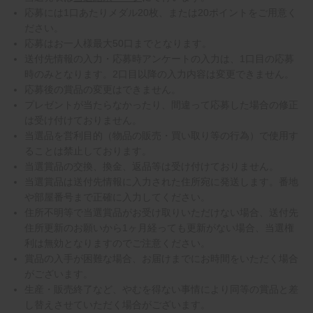
応募には1口あたりメダル20枚、または20ポイントをご用意く
ださい。
応募はお一人様最大50口までとなります。
送付先情報の入力・応募時アンケートの入力は、1口目の応募
時のみとなります。2口目以降の入力内容は変更できません。
応募後の賞品の変更はできません。
プレゼントが当たらなかったり、間違って応募した場合の修正
は受け付けておりません。
当選品を営利目的（物品の販売・買い取り等の行為）で使用す
ることは禁止しております。
当選賞品の交換、換金、返品等は受け付けておりません。
当選賞品は送付先情報に入力された住所宛に発送します。番地
や部屋番号まで正確に入力してください。
住所不明等で当選賞品がお受け取りいただけない場合、送付先
住所更新のお願いから1ヶ月経っても更新がない場合、当選権
利は無効となりますのでご注意ください。
賞品の入手が困難な場合、お届けまでにお時間をいただく場合
がございます。
生産・販売終了など、やむを得ない事情により同等の賞品と差
し替えさせていただく場合がございます。