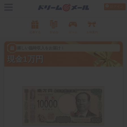
ログイン
応募する
貯める
ゲーム
お得案内
嬉しい臨時収入をお届け！
現金1万円