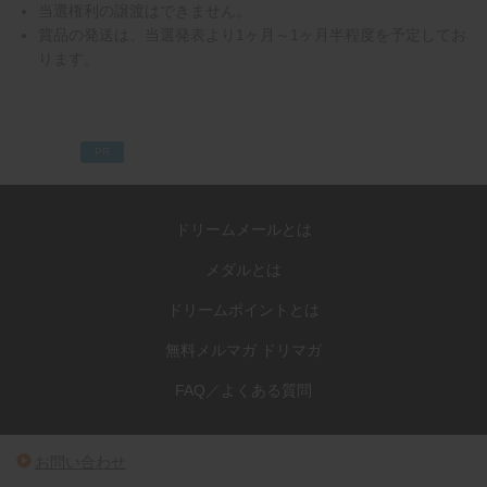
当選権利の譲渡はできません。
賞品の発送は、当選発表より1ヶ月～1ヶ月半程度を予定してお
ります。
PR
ドリームメールとは
メダルとは
ドリームポイントとは
無料メルマガ ドリマガ
FAQ／よくある質問
お問い合わせ