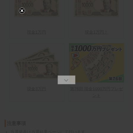
現金1万円
現金1万円！
現金3万円
第76回 現金1000万円プレゼ
ント
注意事項
当選発表は
当選結果ページ
にて行います。