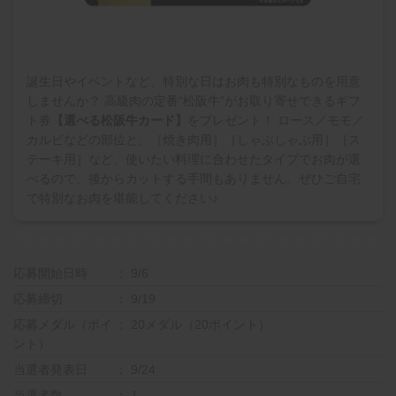
誕生日やイベントなど、特別な日はお肉も特別なものを用意
しませんか？ 高級肉の定番“松阪牛”がお取り寄せできるギフ
ト券
【選べる松阪牛カード】
をプレゼント！ ロース／モモ／
カルビなどの部位と、［焼き肉用］［しゃぶしゃぶ用］［ス
テーキ用］など、使いたい料理に合わせたタイプでお肉が選
べるので、後からカットする手間もありません。ぜひご自宅
で特別なお肉を堪能してください♪
応募開始日時
9/6
応募締切
9/19
応募メダル（ポイ
20メダル（20ポイント）
ント）
当選者発表日
9/24
当選者数
1