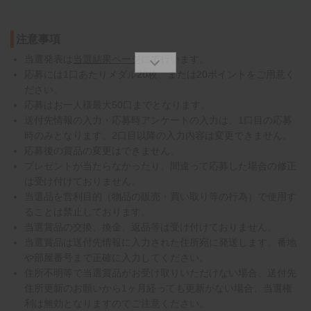
注意事項
当選発表は
当選結果ページ
にて行います。
応募には1口あたりメダル20枚、または20ポイントをご用意く
ださい。
応募はお一人様最大50口までとなります。
送付先情報の入力・応募時アンケートの入力は、1口目の応募
時のみとなります。2口目以降の入力内容は変更できません。
応募後の賞品の変更はできません。
プレゼントが当たらなかったり、間違って応募した場合の修正
は受け付けておりません。
当選品を営利目的（物品の販売・買い取り等の行為）で使用す
ることは禁止しております。
当選賞品の交換、換金、返品等は受け付けておりません。
当選賞品は送付先情報に入力された住所宛に発送します。番地
や部屋番号まで正確に入力してください。
住所不明等で当選賞品がお受け取りいただけない場合、送付先
住所更新のお願いから1ヶ月経っても更新がない場合、当選権
利は無効となりますのでご注意ください。