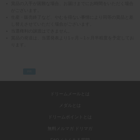
賞品の入手が困難な場合、お届けまでにお時間をいただく場合
がございます。
生産・販売終了など、やむを得ない事情により同等の賞品と差
し替えさせていただく場合がございます。
当選権利の譲渡はできません。
賞品の発送は、当選発表より1ヶ月～1ヶ月半程度を予定してお
ります。
PR
ドリームメールとは
メダルとは
ドリームポイントとは
無料メルマガ ドリマガ