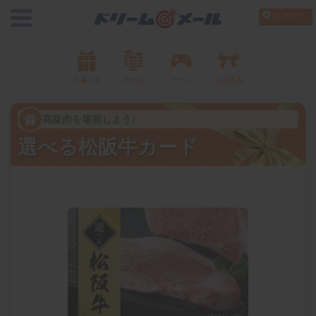
ログイン
応募する
貯める
ゲーム
お得案内
高級肉を堪能しよう♪
選べる松阪牛カード