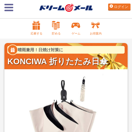
ログイン
応募する
貯める
ゲーム
お得案内
晴雨兼用！日焼け対策に
KONCIWA 折りたたみ日傘