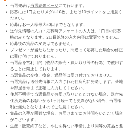
当選発表は
当選結果ページ
にて行います。
応募には1口あたりメダル10枚、または10ポイントをご用意く
ださい。
応募はお一人様最大50口までとなります。
送付先情報の入力・応募時アンケートの入力は、1口目の応募
時のみとなります。2口目以降の入力内容は変更できません。
応募後の賞品の変更はできません。
プレゼントが当たらなかったり、間違って応募した場合の修正
は受け付けておりません。
当選品を営利目的（物品の販売・買い取り等の行為）で使用す
ることは禁止しております。
当選賞品の交換、換金、返品等は受け付けておりません。
当選賞品は送付先情報に入力された住所宛に発送します。番地
や部屋番号まで正確に入力してください。
住所不明等で当選賞品がお受け取りいただけない場合、送付先
住所更新のお願いから1ヶ月経っても更新がない場合、当選権
利は無効となりますのでご注意ください。
賞品の入手が困難な場合、お届けまでにお時間をいただく場合
がございます。
生産・販売終了など、やむを得ない事情により同等の賞品と差