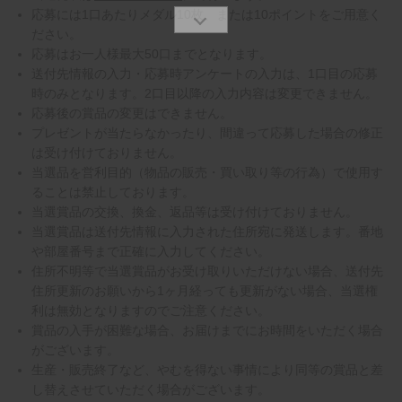
応募には1口あたりメダル10枚、または10ポイントをご用意く
ださい。
応募はお一人様最大50口までとなります。
送付先情報の入力・応募時アンケートの入力は、1口目の応募
時のみとなります。2口目以降の入力内容は変更できません。
応募後の賞品の変更はできません。
プレゼントが当たらなかったり、間違って応募した場合の修正
は受け付けておりません。
当選品を営利目的（物品の販売・買い取り等の行為）で使用す
ることは禁止しております。
当選賞品の交換、換金、返品等は受け付けておりません。
当選賞品は送付先情報に入力された住所宛に発送します。番地
や部屋番号まで正確に入力してください。
住所不明等で当選賞品がお受け取りいただけない場合、送付先
住所更新のお願いから1ヶ月経っても更新がない場合、当選権
利は無効となりますのでご注意ください。
賞品の入手が困難な場合、お届けまでにお時間をいただく場合
がございます。
生産・販売終了など、やむを得ない事情により同等の賞品と差
し替えさせていただく場合がございます。