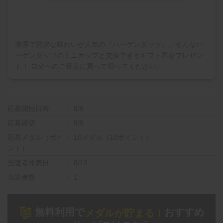
濃厚で贅沢な味わいが人気の『ハーゲンダッツ』。そんなハ
ーゲンダッツのミニカップと交換できるギフト券をプレゼン
ト！ 自分へのご褒美に買って帰ってください♪
応募開始日時
8/9
応募締切
8/9
応募メダル（ポイ
10メダル（10ポイント）
ント）
当選者発表日
8/13
当選者数
1
無料利用で
おすすめ
メダルが貯まる！