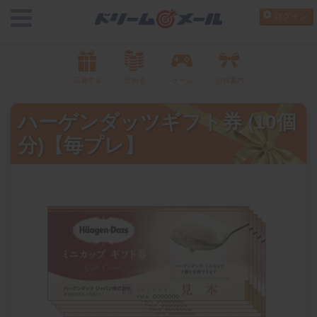
ログイン
応募する
貯める
ゲーム
お得案内
ハーゲンダッツギフト券 (10個
分)【毎プレ】