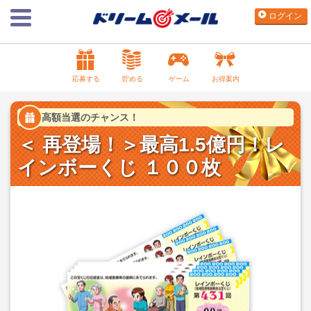
ログイン
応募する
貯める
ゲーム
お得案内
高額当選のチャンス！
＜ 再登場！＞最高1.5億円！レ
インボーくじ １００枚