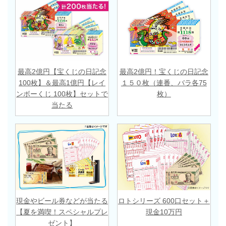
最高2億円【宝くじの日記念
最高2億円！宝くじの日記念
100枚】＆最高1億円【レイ
１５０枚（連番、バラ各75
ンボーくじ 100枚】セットで
枚）
当たる
現金やビール券などが当たる
ロトシリーズ 600口セット＋
【夏を満喫！スペシャルプレ
現金10万円
ゼント】