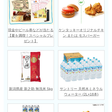
現金やビール券などが当たる
ケンタッキーオリジナルチキ
【夏を満喫！スペシャルプレ
ン または モスバーガー
ゼント】
新潟県産 新之助 無洗米 5kg
サントリー 天然水ミネラル
ウォーター (2L×18本)