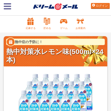
ログイン
応募する
貯める
ゲーム
お得案内
熱中症の予防に！
熱中対策水レモン味(500ml×24
本)