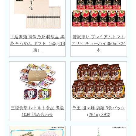
手延素麺 揖保乃糸 特級品 黒
贅沢搾り プレミアムトマト
帯 そうめん ギフト（50g×18
アサヒ チューハイ350ml×24
束）
本
三陸食堂 レトルト食品 煮魚
ラ王 担々麺 袋麺 3食パック
10種 詰め合わせ
(264g) ×9袋