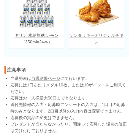
キリン 氷結無糖 レモン
ケンタッキーオリジナルチキ
（350ml×24本）
ン
注意事項
当選発表は
当選結果ページ
にて行います。
応募には1口あたりメダル10枚、または10ポイントをご用意く
ださい。
応募はお一人様最大50口までとなります。
送付先情報の入力・応募時アンケートの入力は、1口目の応募
時のみとなります。2口目以降の入力内容は変更できません。
応募後の賞品の変更はできません。
プレゼントが当たらなかったり、間違って応募した場合の修正
は受け付けておりません。