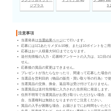
ジプラス
3.
注意事項
当選発表は
当選結果ページ
にて行います。
応募には1口あたりメダル10枚、または10ポイントをご
応募はお一人様最大50口までとなります。
送付先情報の入力・応募時アンケートの入力は、1口目の
せん。
応募後の賞品の変更はできません。
プレゼントが当たらなかったり、間違って応募した場合
当選品を営利目的（物品の販売・買い取り等の行為）で
当選賞品の交換、換金、返品等は受け付けておりません
当選賞品は送付先情報に入力された住所宛に発送します
住所不明等で当選賞品がお受け取りいただけない場合、送
合、当選権利は無効となりますのでご注意ください。
賞品の入手が困難な場合、お届けまでにお時間をいただ
生産・販売終了など、やむを得ない事情により同等の賞