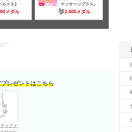
ールドＳ】
マッサージプラス』
500メダル
2,400メダル
賞プレゼントはこちら
ンディファ
nd Mobile