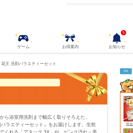
5
ゲーム
お得案内
お知らせ
花王 洗剤バラエティーセット
PR
から浴室用洗剤まで幅広く取りそろえた、
現金
剤バラエティーセット』をお届けします。生乾
でくれる「アタック 3X」や、ピンク汚れ・黒