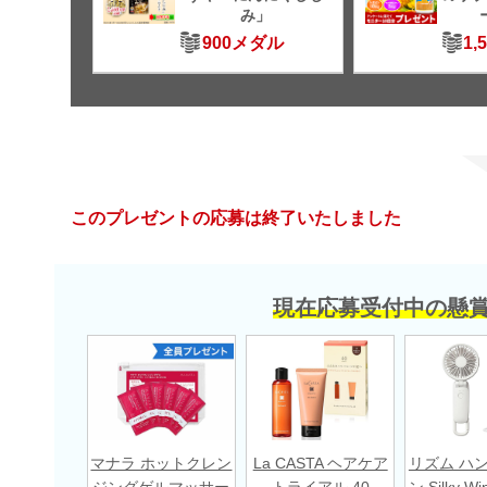
み」
900メダル
1,
このプレゼントの応募は終了いたしました
現在応募受付中の懸
マナラ ホットクレン
La CASTA ヘアケア
リズム ハ
ジングゲルマッサー
トライアル 40
ン Silky Wi