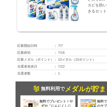
カビを防い
きるセット
応募開始日時
7/7
応募締切
7/16
応募メダル（ポイント）
10メダル（10ポイント）
当選者発表日
7/22
当選者数
1
メダルが貯ま
無料利用で
無料でプレゼント！や
無料で
ずや「にんにくしじ
のサプ