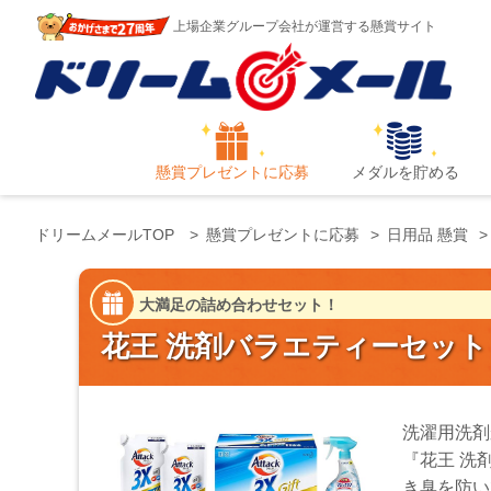
上場企業グループ会社が運営する懸賞サイト
懸賞プレゼントに応募
メダルを貯める
ドリームメールTOP
懸賞プレゼントに応募
日用品 懸賞
大満足の詰め合わせセット！
花王 洗剤バラエティーセット
洗濯用洗剤
『花王 洗
き臭を防い