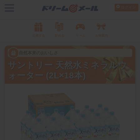
ログイン
応募する
貯める
ゲーム
お得案内
自然本来のおいしさ
サントリー 天然水ミネラルウ
ォーター (2L×18本)