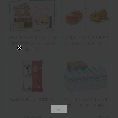
現金やビール券などが当たる
ケンタッキーオリジナルチキ
【夏を満喫！スペシャルプレ
ン または モスバーガー
ゼント】
新潟県産 新之助 無洗米 5kg
サントリー 天然水ミネラル
ウォーター (2L×18本)