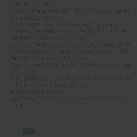
は受け付けておりません。
当選品を営利目的（物品の販売・買い取り等の行為）で使用す
ることは禁止しております。
当選賞品の交換、換金、返品等は受け付けておりません。
当選賞品は送付先情報に入力された住所宛に発送します。番地
や部屋番号まで正確に入力してください。
住所不明等で当選賞品がお受け取りいただけない場合、送付先
住所更新のお願いから1ヶ月経っても更新がない場合、当選権
利は無効となりますのでご注意ください。
賞品の入手が困難な場合、お届けまでにお時間をいただく場合
がございます。
生産・販売終了など、やむを得ない事情により同等の賞品と差
し替えさせていただく場合がございます。
当選権利の譲渡はできません。
賞品の発送は、当選発表より1ヶ月～1ヶ月半程度を予定してお
ります。
PR