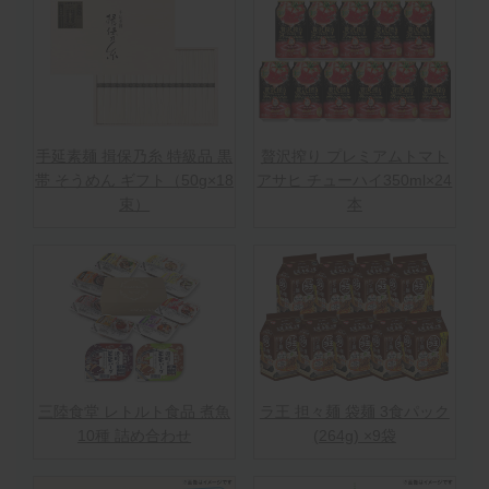
手延素麺 揖保乃糸 特級品 黒
贅沢搾り プレミアムトマト
帯 そうめん ギフト（50g×18
アサヒ チューハイ350ml×24
束）
本
三陸食堂 レトルト食品 煮魚
ラ王 担々麺 袋麺 3食パック
10種 詰め合わせ
(264g) ×9袋