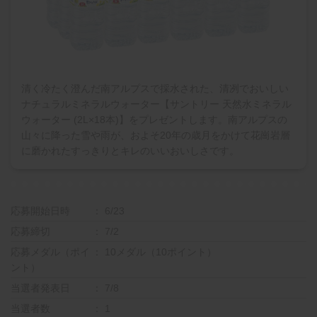
清く冷たく澄んだ南アルプスで採水された、清冽でおいしい
ナチュラルミネラルウォーター【サントリー 天然水ミネラル
ウォーター (2L×18本)】をプレゼントします。南アルプスの
山々に降った雪や雨が、およそ20年の歳月をかけて花崗岩層
に磨かれたすっきりとキレのいいおいしさです。
応募開始日時
6/23
応募締切
7/2
応募メダル（ポイ
10メダル（10ポイント）
ント）
当選者発表日
7/8
当選者数
1