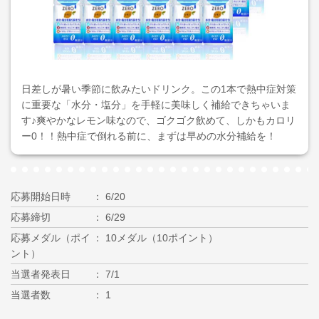
日差しが暑い季節に飲みたいドリンク。この1本で熱中症対策
に重要な「水分・塩分」を手軽に美味しく補給できちゃいま
す♪爽やかなレモン味なので、ゴクゴク飲めて、しかもカロリ
ー0！！熱中症で倒れる前に、まずは早めの水分補給を！
応募開始日時
6/20
応募締切
6/29
応募メダル（ポイ
10メダル（10ポイント）
ント）
当選者発表日
7/1
当選者数
1