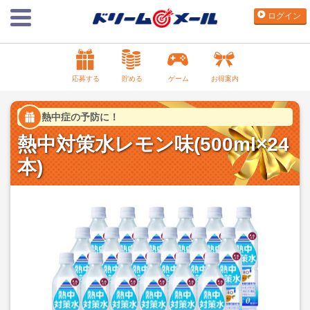
ログイン
応募する
貯める
ゲーム
お得案内
熱中症の予防に！
熱中対策水レモン味(500ml×24
本)