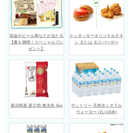
現金やビール券などが当たる
ケンタッキーオリジナルチキ
【夏を満喫！スペシャルプレ
ン または モスバーガー
ゼント】
新潟県産 新之助 無洗米 5kg
サントリー 天然水ミネラル
ウォーター (2L×18本)