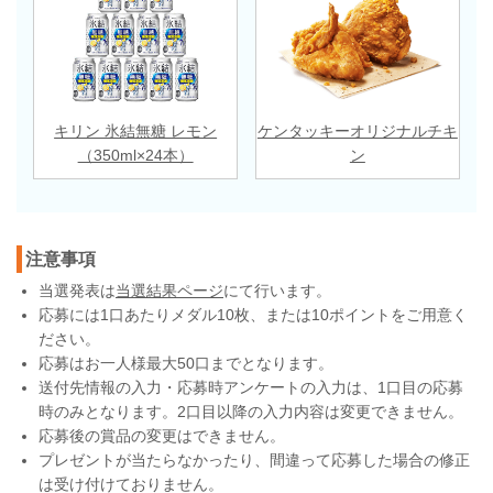
キリン 氷結無糖 レモン
ケンタッキーオリジナルチキ
（350ml×24本）
ン
注意事項
当選発表は
当選結果ページ
にて行います。
応募には1口あたりメダル10枚、または10ポイントをご用意く
ださい。
応募はお一人様最大50口までとなります。
送付先情報の入力・応募時アンケートの入力は、1口目の応募
時のみとなります。2口目以降の入力内容は変更できません。
応募後の賞品の変更はできません。
プレゼントが当たらなかったり、間違って応募した場合の修正
は受け付けておりません。