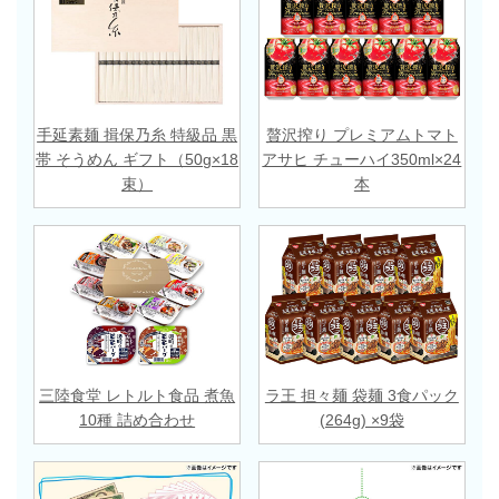
手延素麺 揖保乃糸 特級品 黒
贅沢搾り プレミアムトマト
帯 そうめん ギフト（50g×18
アサヒ チューハイ350ml×24
束）
本
三陸食堂 レトルト食品 煮魚
ラ王 担々麺 袋麺 3食パック
10種 詰め合わせ
(264g) ×9袋