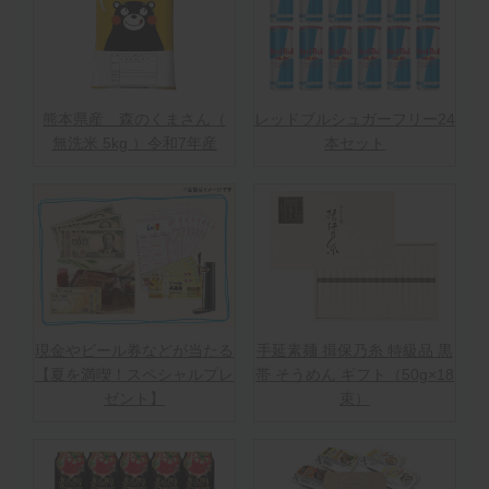
熊本県産 森のくまさん（
レッドブルシュガーフリー24
無洗米 5kg ）令和7年産
本セット
現金やビール券などが当たる
手延素麺 揖保乃糸 特級品 黒
【夏を満喫！スペシャルプレ
帯 そうめん ギフト（50g×18
ゼント】
束）