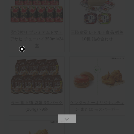
贅沢搾り プレミアムトマト
三陸食堂 レトルト食品 煮魚
アサヒ チューハイ350ml×24
10種 詰め合わせ
本
ラ王 担々麺 袋麺 3食パック
ケンタッキーオリジナルチキ
(264g) ×9袋
ン または モスバーガー