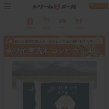
ログイン
応募する
貯める
ゲーム
お得案内
あると便利な無洗米！甘みとうまみが強いお米です♪
会津産 無洗米 コシヒカリ 4kg