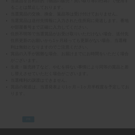
当選品を営利目的（物品の販売・買い取り等の行為）で使用す
ることは禁止しております。
当選賞品の交換、換金、返品等は受け付けておりません。
当選賞品は送付先情報に入力された住所宛に発送します。番地
や部屋番号まで正確に入力してください。
住所不明等で当選賞品がお受け取りいただけない場合、送付先
住所更新のお願いから1ヶ月経っても更新がない場合、当選権
利は無効となりますのでご注意ください。
賞品の入手が困難な場合、お届けまでにお時間をいただく場合
がございます。
生産・販売終了など、やむを得ない事情により同等の賞品と差
し替えさせていただく場合がございます。
当選権利の譲渡はできません。
賞品の発送は、当選発表より1ヶ月～1ヶ月半程度を予定してお
ります。
PR