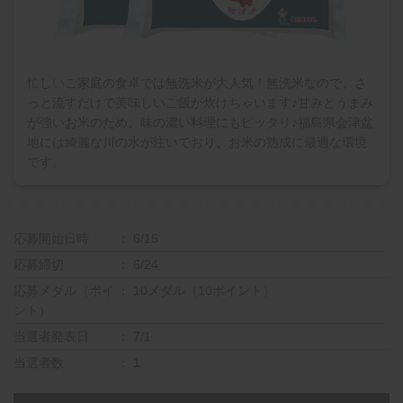
忙しいご家庭の食卓では無洗米が大人気！無洗米なので、さ
っと流すだけで美味しいご飯が炊けちゃいます♪甘みとうまみ
が強いお米のため、味の濃い料理にもピッタリ♪福島県会津盆
地には綺麗な川の水が注いでおり、お米の熟成に最適な環境
です。
応募開始日時
6/15
応募締切
6/24
応募メダル（ポイ
10メダル（10ポイント）
ント）
当選者発表日
7/1
当選者数
1