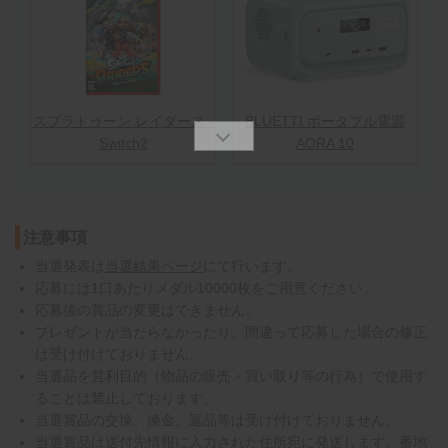
スプラトゥーン レイダース -
BLUETTI ポータブル電源
Switch2
AORA 10
注意事項
当選発表は
当選結果ページ
にて行います。
応募には1口あたりメダル10000枚をご用意ください。
応募後の賞品の変更はできません。
プレゼントが当たらなかったり、間違って応募した場合の修正
は受け付けておりません。
当選品を営利目的（物品の販売・買い取り等の行為）で使用す
ることは禁止しております。
当選賞品の交換、換金、返品等は受け付けておりません。
当選賞品は送付先情報に入力された住所宛に発送します。番地