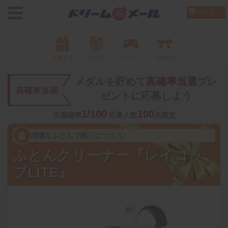
ログイン
応募する
貯める
ゲーム
お得案内
メダルを貯めて
高確率当選
プレ
ゼントに応募しよう
1/100
100
当選確率
応募人数
名限定
清潔なふとんで眠りにつこう♪
ふとんクリーナー『レイコッ
プLITE』