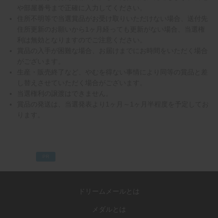
や部屋番号まで正確に入力してください。
住所不明等で当選賞品がお受け取りいただけない場合、送付先
住所更新のお願いから1ヶ月経っても更新がない場合、当選権
利は無効となりますのでご注意ください。
賞品の入手が困難な場合、お届けまでにお時間をいただく場合
がございます。
生産・販売終了など、やむを得ない事情により同等の賞品と差
し替えさせていただく場合がございます。
当選権利の譲渡はできません。
賞品の発送は、当選発表より1ヶ月～1ヶ月半程度を予定してお
ります。
PR
ドリームメールとは
メダルとは