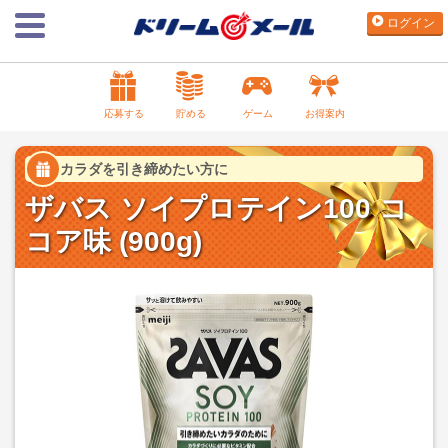
ログイン
応募する
貯める
ゲーム
お得案内
カラダを引き締めたい方に
ザバス ソイプロテイン100 コ
コア味 (900g)