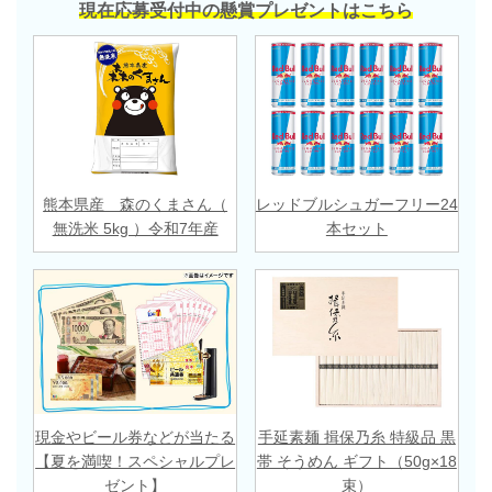
現在応募受付中の懸賞プレゼントはこちら
熊本県産 森のくまさん（
レッドブルシュガーフリー24
無洗米 5kg ）令和7年産
本セット
現金やビール券などが当たる
手延素麺 揖保乃糸 特級品 黒
【夏を満喫！スペシャルプレ
帯 そうめん ギフト（50g×18
ゼント】
束）