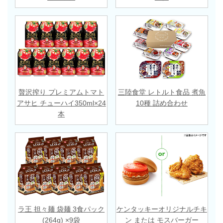
贅沢搾り プレミアムトマト
三陸食堂 レトルト食品 煮魚
アサヒ チューハイ350ml×24
10種 詰め合わせ
本
ラ王 担々麺 袋麺 3食パック
ケンタッキーオリジナルチキ
(264g) ×9袋
ン または モスバーガー