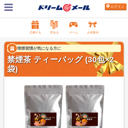
ログイン
応募する
貯める
ゲーム
お得案内
喫煙習慣が気になる方に
禁煙茶 ティーバッグ (30包×2
袋)