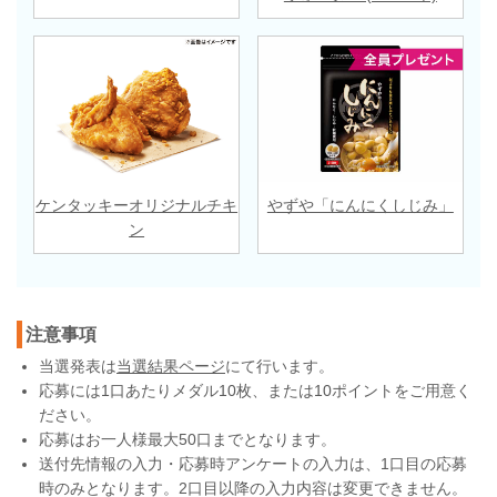
ケンタッキーオリジナルチキ
やずや「にんにくしじみ」
ン
注意事項
当選発表は
当選結果ページ
にて行います。
応募には1口あたりメダル10枚、または10ポイントをご用意く
ださい。
応募はお一人様最大50口までとなります。
送付先情報の入力・応募時アンケートの入力は、1口目の応募
時のみとなります。2口目以降の入力内容は変更できません。