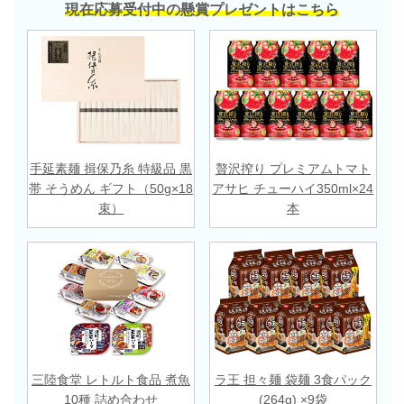
現在応募受付中の懸賞プレゼントはこちら
手延素麺 揖保乃糸 特級品 黒
贅沢搾り プレミアムトマト
帯 そうめん ギフト（50g×18
アサヒ チューハイ350ml×24
束）
本
三陸食堂 レトルト食品 煮魚
ラ王 担々麺 袋麺 3食パック
10種 詰め合わせ
(264g) ×9袋