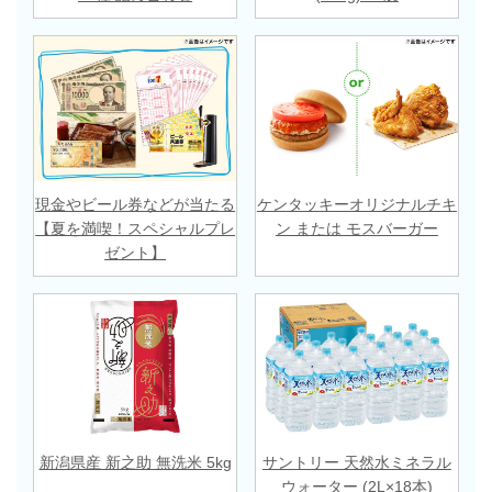
現金やビール券などが当たる
ケンタッキーオリジナルチキ
【夏を満喫！スペシャルプレ
ン または モスバーガー
ゼント】
新潟県産 新之助 無洗米 5kg
サントリー 天然水ミネラル
ウォーター (2L×18本)