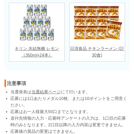
キリン 氷結無糖 レモン
日清食品 チキンラーメン (計
（350ml×24本）
30食)
注意事項
当選発表は
当選結果ページ
にて行います。
応募には1口あたりメダル10枚、または10ポイントをご用意く
ださい。
応募はお一人様最大50口までとなります。
送付先情報の入力・応募時アンケートの入力は、1口目の応募
時のみとなります。2口目以降の入力内容は変更できません。
応募後の賞品の変更はできません。