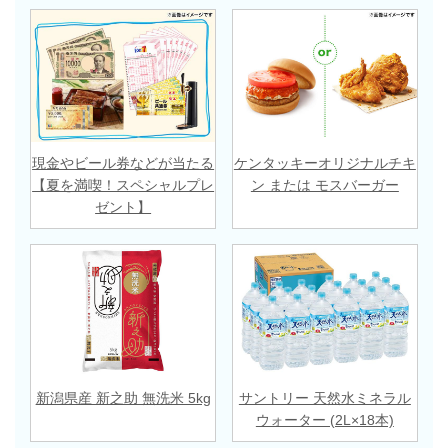
現金やビール券などが当たる
ケンタッキーオリジナルチキ
【夏を満喫！スペシャルプレ
ン または モスバーガー
ゼント】
新潟県産 新之助 無洗米 5kg
サントリー 天然水ミネラル
ウォーター (2L×18本)