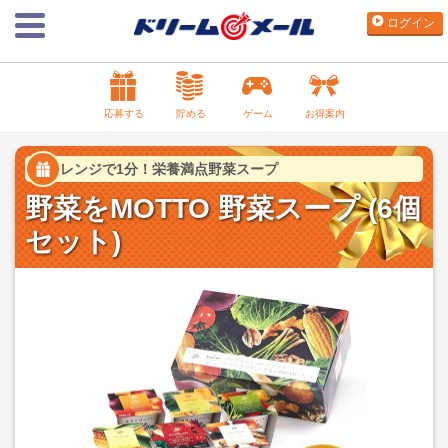
ログイン
応募する
貯める
ゲーム
お得案内
レンジで1分！栄養満点野菜スープ
野菜をMOTTO 野菜スープ (6個
セット)