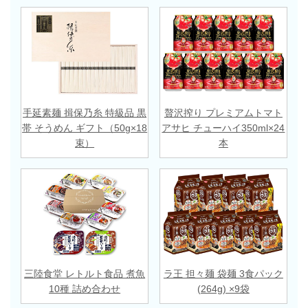
手延素麺 揖保乃糸 特級品 黒
贅沢搾り プレミアムトマト
帯 そうめん ギフト（50g×18
アサヒ チューハイ350ml×24
束）
本
三陸食堂 レトルト食品 煮魚
ラ王 担々麺 袋麺 3食パック
10種 詰め合わせ
(264g) ×9袋