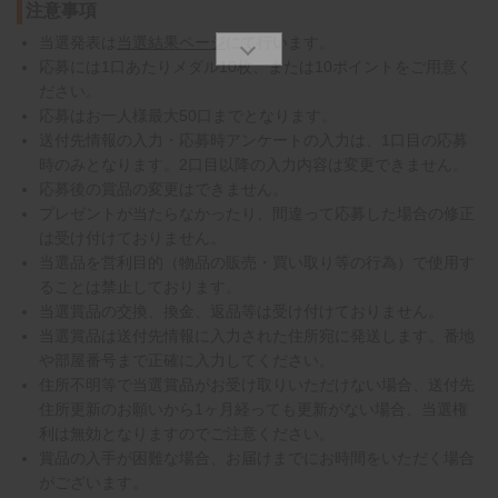
注意事項
当選発表は
当選結果ページ
にて行います。
応募には1口あたりメダル10枚、または10ポイントをご用意く
ださい。
応募はお一人様最大50口までとなります。
送付先情報の入力・応募時アンケートの入力は、1口目の応募
時のみとなります。2口目以降の入力内容は変更できません。
応募後の賞品の変更はできません。
プレゼントが当たらなかったり、間違って応募した場合の修正
は受け付けておりません。
当選品を営利目的（物品の販売・買い取り等の行為）で使用す
ることは禁止しております。
当選賞品の交換、換金、返品等は受け付けておりません。
当選賞品は送付先情報に入力された住所宛に発送します。番地
や部屋番号まで正確に入力してください。
住所不明等で当選賞品がお受け取りいただけない場合、送付先
住所更新のお願いから1ヶ月経っても更新がない場合、当選権
利は無効となりますのでご注意ください。
賞品の入手が困難な場合、お届けまでにお時間をいただく場合
がございます。