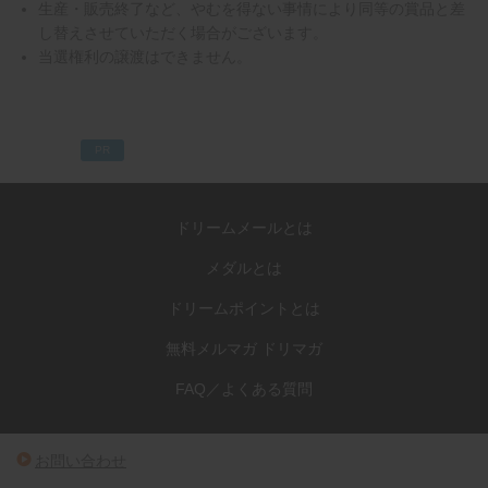
生産・販売終了など、やむを得ない事情により同等の賞品と差
し替えさせていただく場合がございます。
当選権利の譲渡はできません。
PR
ドリームメールとは
メダルとは
ドリームポイントとは
無料メルマガ ドリマガ
FAQ／よくある質問
お問い合わせ