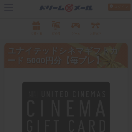
ログイン
応募する
貯める
ゲーム
お得案内
ユナイテッドシネマギフトカ
ード 5000円分【毎プレ】