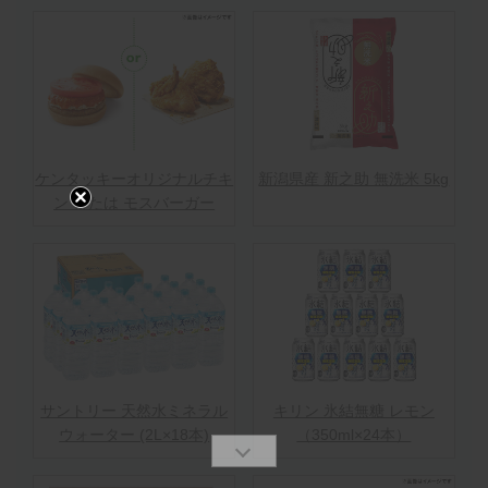
ケンタッキーオリジナルチキ
新潟県産 新之助 無洗米 5kg
ン または モスバーガー
サントリー 天然水ミネラル
キリン 氷結無糖 レモン
ウォーター (2L×18本)
（350ml×24本）