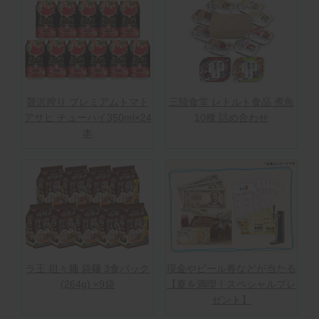
贅沢搾り プレミアムトマト
三陸食堂 レトルト食品 煮魚
アサヒ チューハイ350ml×24
10種 詰め合わせ
本
ラ王 担々麺 袋麺 3食パック
現金やビール券などが当たる
(264g) ×9袋
【夏を満喫！スペシャルプレ
ゼント】