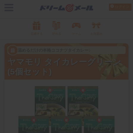
ログイン
応募する
貯める
ゲーム
お得案内
温めるだけの本格ココナツタイカレー♪
ヤマモリ タイカレーグリーン
(5個セット)