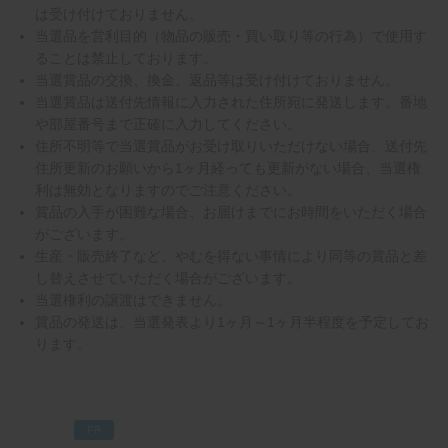
は受け付けておりません。
当選品を営利目的（物品の販売・買い取り等の行為）で使用す
ることは禁止しております。
当選賞品の交換、換金、返品等は受け付けておりません。
当選賞品は送付先情報に入力された住所宛に発送します。番地
や部屋番号まで正確に入力してください。
住所不明等で当選賞品がお受け取りいただけない場合、送付先
住所更新のお願いから1ヶ月経っても更新がない場合、当選権
利は無効となりますのでご注意ください。
賞品の入手が困難な場合、お届けまでにお時間をいただく場合
がございます。
生産・販売終了など、やむを得ない事情により同等の賞品と差
し替えさせていただく場合がございます。
当選権利の譲渡はできません。
賞品の発送は、当選発表より1ヶ月～1ヶ月半程度を予定してお
ります。
PR