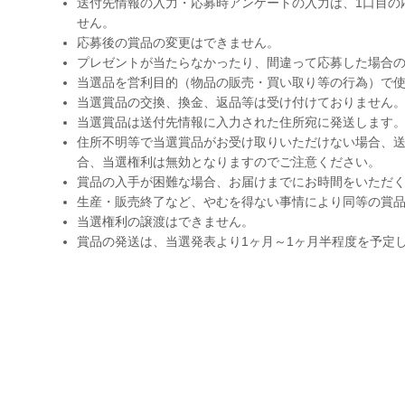
送付先情報の入力・応募時アンケートの入力は、1口目の
せん。
応募後の賞品の変更はできません。
プレゼントが当たらなかったり、間違って応募した場合
当選品を営利目的（物品の販売・買い取り等の行為）で
当選賞品の交換、換金、返品等は受け付けておりません
当選賞品は送付先情報に入力された住所宛に発送します
住所不明等で当選賞品がお受け取りいただけない場合、送
合、当選権利は無効となりますのでご注意ください。
賞品の入手が困難な場合、お届けまでにお時間をいただ
生産・販売終了など、やむを得ない事情により同等の賞
当選権利の譲渡はできません。
賞品の発送は、当選発表より1ヶ月～1ヶ月半程度を予定