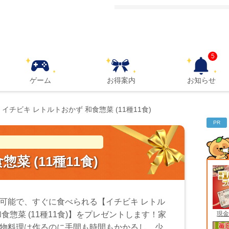
5
ゲーム
お得案内
お知らせ
イチビキ レトルトおかず 和食惣菜 (11種11食)
PR
菜 (11種11食)
可能で、すぐに食べられる【イチビキ レトル
現金
和食惣菜 (11種11食)】をプレゼントします！家
物料理は作るのに手間も時間もかかるし、少