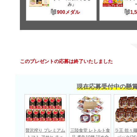
み」
900メダル
1,
このプレゼントの応募は終了いたしました
現在応募受付中の懸
贅沢搾り プレミアム
三陸食堂 レトルト食
ラ王 担々麺
トマト アサヒ チュ
品 煮魚10種 詰め合
パック(264