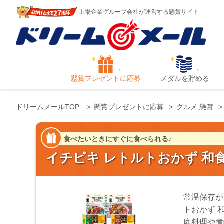
上場企業グループ会社が運営する懸賞サイト
懸賞プレゼントに応募
メダルを貯める
ドリームメールTOP
懸賞プレゼントに応募
グルメ 懸賞
食べたいときにすぐに食べられる♪
イチビキ レトルトおかず 和食惣
常温保存が
トおかず 
庭料理や煮