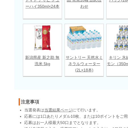
ーハイ350ml×24本
わせ
新潟県産 新之助 無
サントリー 天然水ミ
キリン 氷
洗米 5kg
ネラルウォーター
モン（350m
(2L×18本)
注意事項
当選発表は
当選結果ページ
にて行います。
応募には1口あたりメダル10枚、または10ポイントをご
応募はお一人様最大50口までとなります。