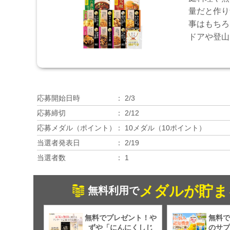
量だと作り
事はもちろ
ドアや登山
応募開始日時
2/3
応募締切
2/12
応募メダル（ポイント）
10メダル（10ポイント）
当選者発表日
2/19
当選者数
1
メダルが貯ま
無料利用で
無料でプレゼント！や
無料で
ずや「にんにくしじ
のサプ