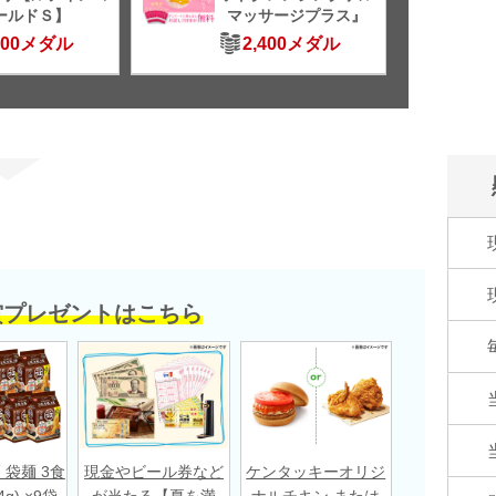
ールドＳ】
マッサージプラス』
500メダル
2,400メダル
賞プレゼントはこちら
 袋麺 3食
現金やビール券など
ケンタッキーオリジ
g) ×9袋
が当たる【夏を満
ナルチキン または