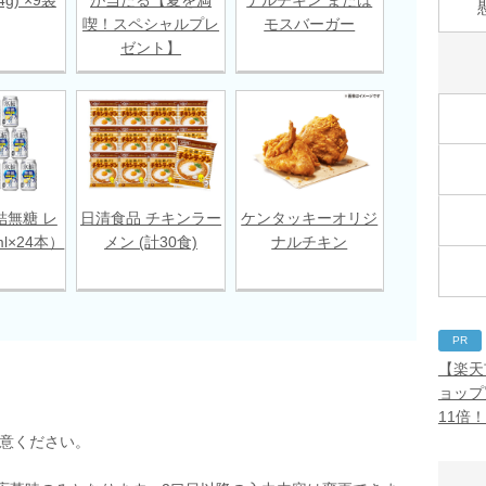
喫！スペシャルプレ
モスバーガー
ゼント】
結無糖 レ
日清食品 チキンラー
ケンタッキーオリジ
l×24本）
メン (計30食)
ナルチキン
PR
【楽天
ョップ
11倍
用意ください。