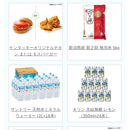
ケンタッキーオリジナルチキ
新潟県産 新之助 無洗米 5kg
ン または モスバーガー
サントリー 天然水ミネラル
キリン 氷結無糖 レモン
ウォーター (2L×18本)
（350ml×24本）