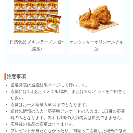
日清食品 チキンラーメン (計
ケンタッキーオリジナルチキ
30食)
ン
注意事項
当選発表は
当選結果ページ
にて行います。
応募には1口あたりメダル10枚、または10ポイントをご用意く
ださい。
応募はお一人様最大50口までとなります。
送付先情報の入力・応募時アンケートの入力は、1口目の応募
時のみとなります。2口目以降の入力内容は変更できません。
応募後の賞品の変更はできません。
プレゼントが当たらなかったり、間違って応募した場合の修正