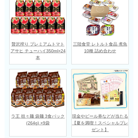
贅沢搾り プレミアムトマト
三陸食堂 レトルト食品 煮魚
アサヒ チューハイ350ml×24
10種 詰め合わせ
本
ラ王 担々麺 袋麺 3食パック
現金やビール券などが当たる
(264g) ×9袋
【夏を満喫！スペシャルプレ
ゼント】