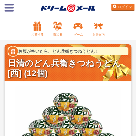
ログイン
応募する
貯める
ゲーム
お得案内
お腹が空いたら、どん兵衛きつねうどん！
日清のどん兵衛きつねうどん
[西] (12個)