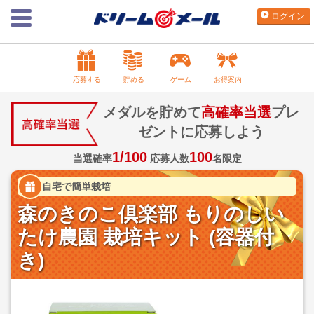
ログイン
応募する
貯める
ゲーム
お得案内
メダルを貯めて
高確率当選
プレ
ゼントに応募しよう
1/100
100
当選確率
応募人数
名限定
自宅で簡単栽培
森のきのこ倶楽部 もりのしい
たけ農園 栽培キット (容器付
き)