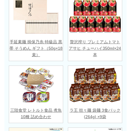
手延素麺 揖保乃糸 特級品 黒
贅沢搾り プレミアムトマト
帯 そうめん ギフト（50g×18
アサヒ チューハイ350ml×24
束）
本
三陸食堂 レトルト食品 煮魚
ラ王 担々麺 袋麺 3食パック
10種 詰め合わせ
(264g) ×9袋