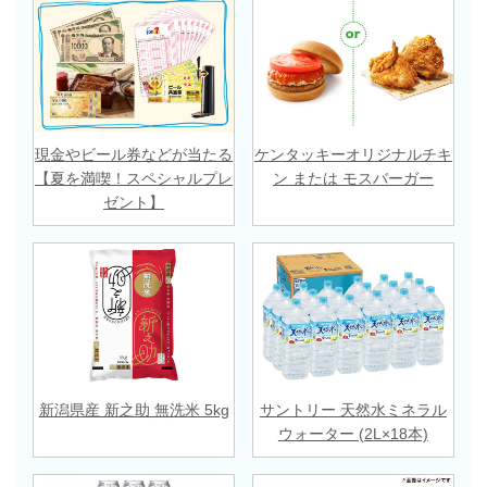
現金やビール券などが当たる
ケンタッキーオリジナルチキ
【夏を満喫！スペシャルプレ
ン または モスバーガー
ゼント】
新潟県産 新之助 無洗米 5kg
サントリー 天然水ミネラル
ウォーター (2L×18本)