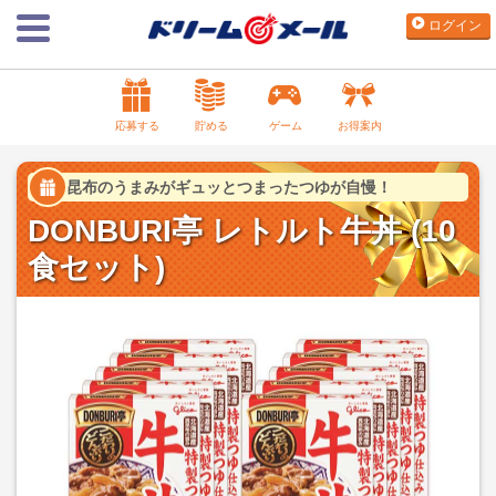
ログイン
応募する
貯める
ゲーム
お得案内
昆布のうまみがギュッとつまったつゆが自慢！
DONBURI亭 レトルト牛丼 (10
食セット)