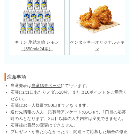
キリン 氷結無糖 レモン
ケンタッキーオリジナルチキ
（350ml×24本）
ン
注意事項
当選発表は
当選結果ページ
にて行います。
応募には1口あたりメダル10枚、または10ポイントをご用意く
ださい。
応募はお一人様最大50口までとなります。
送付先情報の入力・応募時アンケートの入力は、1口目の応募
時のみとなります。2口目以降の入力内容は変更できません。
応募後の賞品の変更はできません。
プレゼントが当たらなかったり、間違って応募した場合の修正