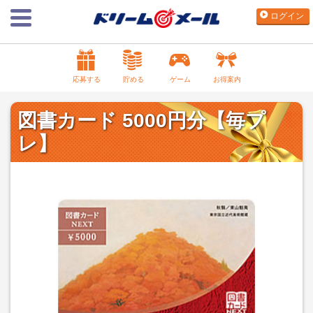
ログイン
応募する
貯める
ゲーム
お得案内
図書カード 5000円分【毎プ
レ】