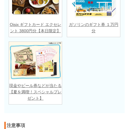
Oisix ギフトカード エクセレ
ガソリンのギフト券 １万円
ント 3800円分【本日限定】
分
現金やビール券などが当たる
【夏を満喫！スペシャルプレ
ゼント】
注意事項