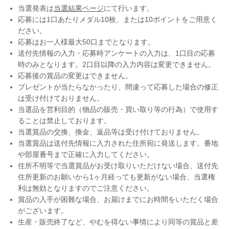
当選発表は
当選結果ページ
にて行います。
応募には1口あたりメダル10枚、または10ポイントをご用意く
ださい。
応募はお一人様最大50口までとなります。
送付先情報の入力・応募時アンケートの入力は、1口目の応募
時のみとなります。2口目以降の入力内容は変更できません。
応募後の賞品の変更はできません。
プレゼントが当たらなかったり、間違って応募した場合の修正
は受け付けておりません。
当選品を営利目的（物品の販売・買い取り等の行為）で使用す
ることは禁止しております。
当選賞品の交換、換金、返品等は受け付けておりません。
当選賞品は送付先情報に入力された住所宛に発送します。番地
や部屋番号まで正確に入力してください。
住所不明等で当選賞品がお受け取りいただけない場合、送付先
住所更新のお願いから1ヶ月経っても更新がない場合、当選権
利は無効となりますのでご注意ください。
賞品の入手が困難な場合、お届けまでにお時間をいただく場合
がございます。
生産・販売終了など、やむを得ない事情により同等の賞品と差