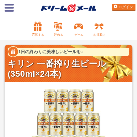
ログイン
応募する
貯める
ゲーム
お得案内
1日の終わりに美味しいビールを♪
キリン 一番搾り生ビール
(350ml×24本)