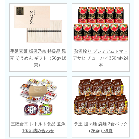
手延素麺 揖保乃糸 特級品 黒
贅沢搾り プレミアムトマト
帯 そうめん ギフト（50g×18
アサヒ チューハイ350ml×24
束）
本
三陸食堂 レトルト食品 煮魚
ラ王 担々麺 袋麺 3食パック
10種 詰め合わせ
(264g) ×9袋