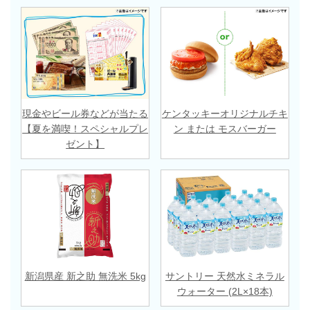
現金やビール券などが当たる
ケンタッキーオリジナルチキ
【夏を満喫！スペシャルプレ
ン または モスバーガー
ゼント】
新潟県産 新之助 無洗米 5kg
サントリー 天然水ミネラル
ウォーター (2L×18本)