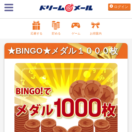
ログイン
応募する
貯める
ゲーム
お得案内
★BINGO★メダル１０００枚