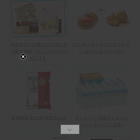
現金やビール券などが当たる
ケンタッキーオリジナルチキ
【夏を満喫！スペシャルプレ
ン または モスバーガー
ゼント】
新潟県産 新之助 無洗米 5kg
サントリー 天然水ミネラル
ウォーター (2L×18本)