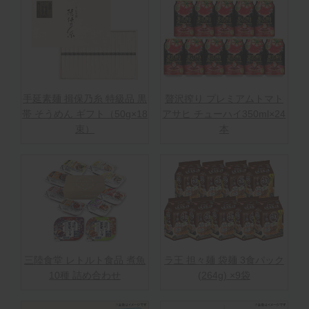
手延素麺 揖保乃糸 特級品 黒
贅沢搾り プレミアムトマト
帯 そうめん ギフト（50g×18
アサヒ チューハイ350ml×24
束）
本
三陸食堂 レトルト食品 煮魚
ラ王 担々麺 袋麺 3食パック
10種 詰め合わせ
(264g) ×9袋