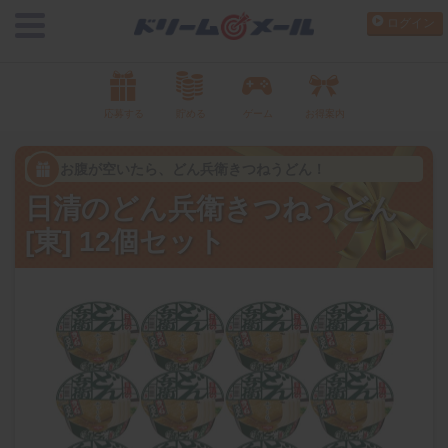
ログイン
応募する
貯める
ゲーム
お得案内
お腹が空いたら、どん兵衛きつねうどん！
日清のどん兵衛きつねうどん
[東] 12個セット