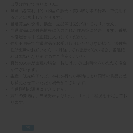
は受け付けておりません。
当選品を営利目的（物品の販売・買い取り等の行為）で使用す
ることは禁止しております。
当選賞品の交換、換金、返品等は受け付けておりません。
当選賞品は送付先情報に入力された住所宛に発送します。番地
や部屋番号まで正確に入力してください。
住所不明等で当選賞品がお受け取りいただけない場合、送付先
住所更新のお願いから1ヶ月経っても更新がない場合、当選権
利は無効となりますのでご注意ください。
賞品の入手が困難な場合、お届けまでにお時間をいただく場合
がございます。
生産・販売終了など、やむを得ない事情により同等の賞品と差
し替えさせていただく場合がございます。
当選権利の譲渡はできません。
賞品の発送は、当選発表より1ヶ月～1ヶ月半程度を予定してお
ります。
PR