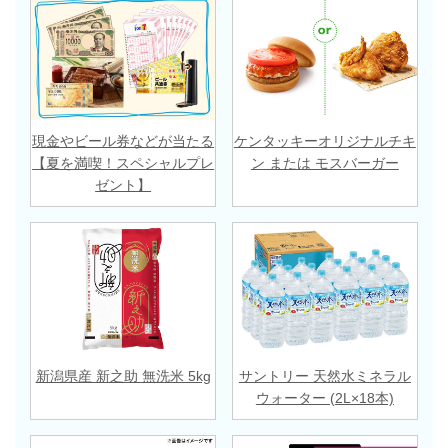
現金やビール券などが当たる
ケンタッキーオリジナルチキ
【夏を満喫！スペシャルプレ
ン または モスバーガー
ゼント】
新潟県産 新之助 無洗米 5kg
サントリー 天然水ミネラル
ウォーター (2L×18本)