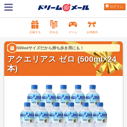
ログイン
応募する
貯める
ゲーム
お得案内
500mlサイズだから持ち歩き用にも！
アクエリアス ゼロ (500ml×24
本)