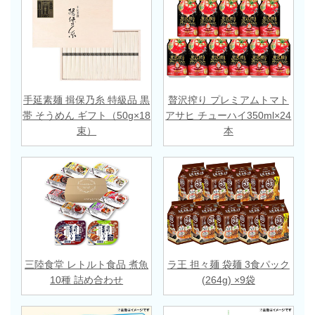
手延素麺 揖保乃糸 特級品 黒
贅沢搾り プレミアムトマト
帯 そうめん ギフト（50g×18
アサヒ チューハイ350ml×24
束）
本
三陸食堂 レトルト食品 煮魚
ラ王 担々麺 袋麺 3食パック
10種 詰め合わせ
(264g) ×9袋