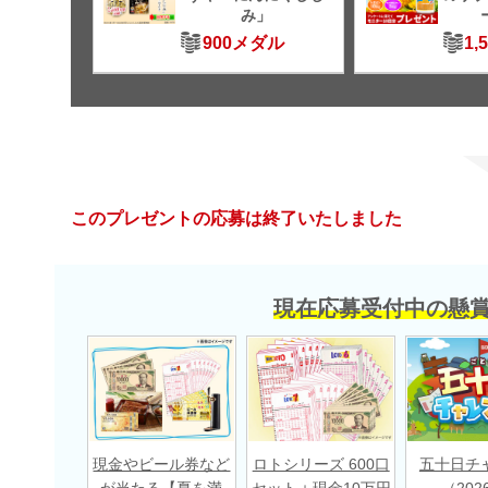
み」
900メダル
1,
このプレゼントの応募は終了いたしました
現在応募受付中の懸
現金やビール券など
ロトシリーズ 600口
五十日チ
が当たる【夏を満
セット＋現金10万円
（202