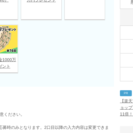
金1000万
ゼント
PR
【楽天
ョップ
11倍
用意ください。
応募時のみとなります。2口目以降の入力内容は変更できま