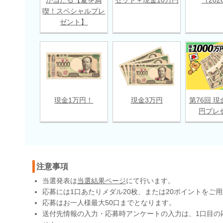
喫！スペシャルプレ
ゼント】
現金1万円！
現金3万円
第76回 現
円プレ
注意事項
当選発表は
当選結果ページ
にて行います。
応募には1口あたりメダル20枚、または20ポイントをご
応募はお一人様最大50口までとなります。
送付先情報の入力・応募時アンケートの入力は、1口目の