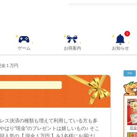
5
ゲーム
お得案内
お知らせ
現金１万円
PR
レス決済の種類も増えて利用している方も多
現金
やはり“現金”のプレゼントは嬉しいもの♪ そこ
回人気の【 現金１万円 】を1名様にお届けし