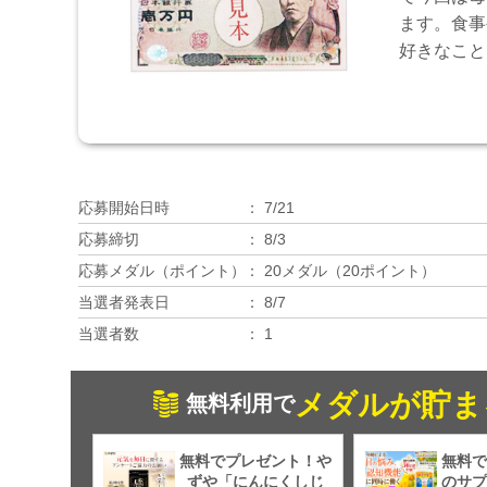
ます。食事
好きなこと
応募開始日時
7/21
応募締切
8/3
応募メダル（ポイント）
20メダル（20ポイント）
当選者発表日
8/7
当選者数
1
メダルが貯ま
無料利用で
無料でプレゼント！や
無料で
ずや「にんにくしじ
のサプ