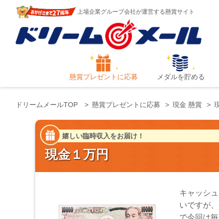
上場企業グループ会社が運営する懸賞サイト
懸賞プレゼントに応募
メダルを貯める
ドリームメールTOP
懸賞プレゼントに応募
現金 懸賞
嬉しい臨時収入をお届け！
現金１万円
キャッシュ
いですが、
で今回は毎