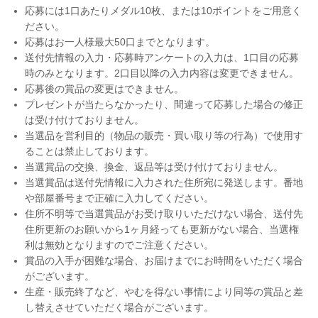
応募には1口あたりメダル10枚、または10ポイントをご用意く
ださい。
応募はお一人様最大50口までとなります。
送付先情報の入力・応募時アンケートの入力は、1口目の応募
時のみとなります。2口目以降の入力内容は変更できません。
応募後の賞品の変更はできません。
プレゼントが当たらなかったり、間違って応募した場合の修正
は受け付けておりません。
当選品を営利目的（物品の販売・買い取り等の行為）で使用す
ることは禁止しております。
当選賞品の交換、換金、返品等は受け付けておりません。
当選賞品は送付先情報に入力された住所宛に発送します。番地
や部屋番号まで正確に入力してください。
住所不明等で当選賞品がお受け取りいただけない場合、送付先
住所更新のお願いから1ヶ月経っても更新がない場合、当選権
利は無効となりますのでご注意ください。
賞品の入手が困難な場合、お届けまでにお時間をいただく場合
がございます。
生産・販売終了など、やむを得ない事情により同等の賞品と差
し替えさせていただく場合がございます。