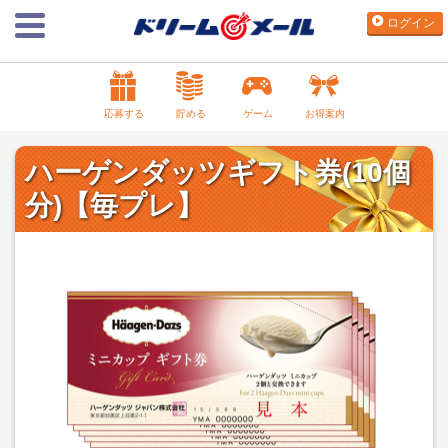
ログイン
応募する
貯める
ゲーム
お得案内
ハーゲンダッツギフト券(10個
分)【毎プレ】