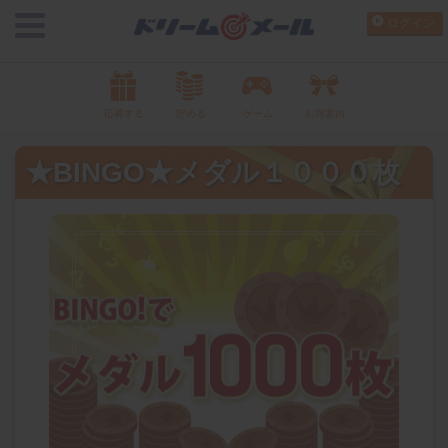
ログイン
応募する
貯める
ゲーム
お得案内
★BINGO★メダル１０００枚