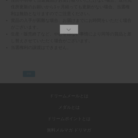
住所不明等で当選賞品がお受け取りいただけない場合、送付先
住所更新のお願いから1ヶ月経っても更新がない場合、当選権
利は無効となりますのでご注意ください。
賞品の入手が困難な場合、お届けまでにお時間をいただく場合
がございます。
生産・販売終了など、やむを得ない事情により同等の賞品と差
し替えさせていただく場合がございます。
当選権利の譲渡はできません。
PR
ドリームメールとは
メダルとは
ドリームポイントとは
無料メルマガ ドリマガ