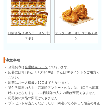
日清食品 チキンラーメン (計
ケンタッキーオリジナルチキ
30食)
ン
注意事項
当選発表は
当選結果ページ
にて行います。
応募には1口あたりメダル10枚、または10ポイントをご用意く
ださい。
応募はお一人様最大50口までとなります。
送付先情報の入力・応募時アンケートの入力は、1口目の応募
時のみとなります。2口目以降の入力内容は変更できません。
応募後の賞品の変更はできません。
プレゼントが当たらなかったり、間違って応募した場合の修正