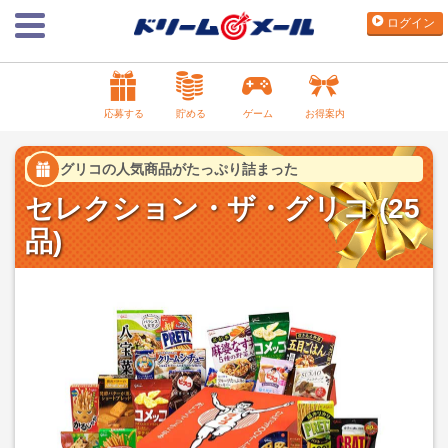
ログイン
応募する
貯める
ゲーム
お得案内
グリコの人気商品がたっぷり詰まった
セレクション・ザ・グリコ (25
品)