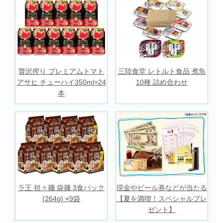
贅沢搾り プレミアムトマト
三陸食堂 レトルト食品 煮魚
アサヒ チューハイ350ml×24
10種 詰め合わせ
本
ラ王 担々麺 袋麺 3食パック
現金やビール券などが当たる
(264g) ×9袋
【夏を満喫！スペシャルプレ
ゼント】