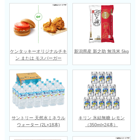
ケンタッキーオリジナルチキ
新潟県産 新之助 無洗米 5kg
ン または モスバーガー
サントリー 天然水ミネラル
キリン 氷結無糖 レモン
ウォーター (2L×18本)
（350ml×24本）