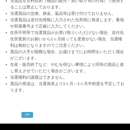
当選品を営利目的（物品の販売・買い取り等の行為）で使用す
ることは禁止しております。
当選賞品の交換、換金、返品等は受け付けておりません。
当選賞品は送付先情報に入力された住所宛に発送します。番地
や部屋番号まで正確に入力してください。
住所不明等で当選賞品がお受け取りいただけない場合、送付先
住所更新のお願いから1ヶ月経っても更新がない場合、当選権
利は無効となりますのでご注意ください。
賞品の入手が困難な場合、お届けまでにお時間をいただく場合
がございます。
生産・販売終了など、やむを得ない事情により同等の賞品と差
し替えさせていただく場合がございます。
当選権利の譲渡はできません。
賞品の発送は、当選発表より1ヶ月～1ヶ月半程度を予定してお
ります。
PR