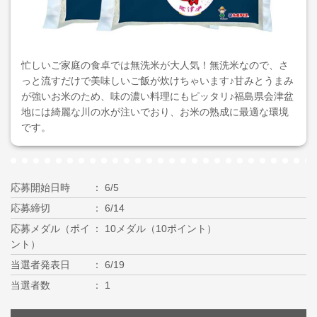
忙しいご家庭の食卓では無洗米が大人気！無洗米なので、さ
っと流すだけで美味しいご飯が炊けちゃいます♪甘みとうまみ
が強いお米のため、味の濃い料理にもピッタリ♪福島県会津盆
地には綺麗な川の水が注いでおり、お米の熟成に最適な環境
です。
応募開始日時
6/5
応募締切
6/14
応募メダル（ポイ
10メダル（10ポイント）
ント）
当選者発表日
6/19
当選者数
1