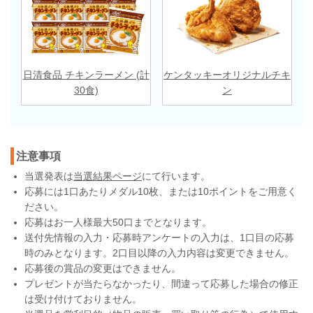
日清食品 チキンラーメン (計
ケンタッキーオリジナルチキ
30食)
ン
注意事項
当選発表は
当選結果ページ
にて行います。
応募には1口あたりメダル10枚、または10ポイントをご用意く
ださい。
応募はお一人様最大50口までとなります。
送付先情報の入力・応募時アンケートの入力は、1口目の応募
時のみとなります。2口目以降の入力内容は変更できません。
応募後の賞品の変更はできません。
プレゼントが当たらなかったり、間違って応募した場合の修正
は受け付けておりません。