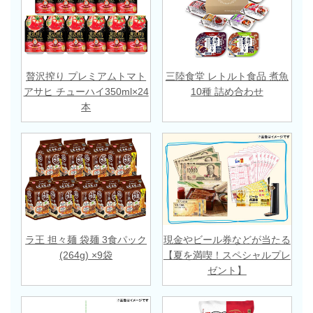
贅沢搾り プレミアムトマト
三陸食堂 レトルト食品 煮魚
アサヒ チューハイ350ml×24
10種 詰め合わせ
本
ラ王 担々麺 袋麺 3食パック
現金やビール券などが当たる
(264g) ×9袋
【夏を満喫！スペシャルプレ
ゼント】