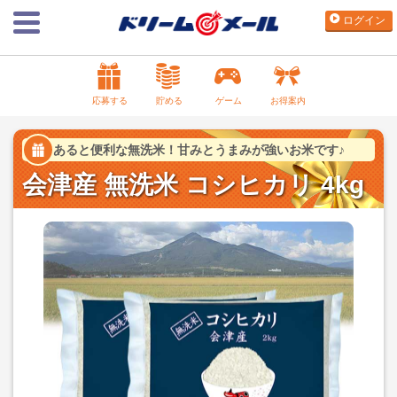
ログイン
応募する
貯める
ゲーム
お得案内
あると便利な無洗米！甘みとうまみが強いお米です♪
会津産 無洗米 コシヒカリ 4kg