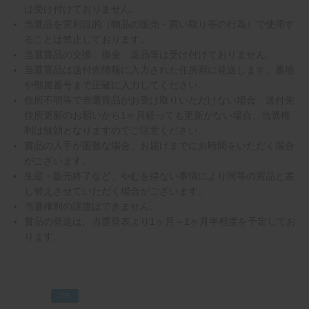
は受け付けておりません。
当選品を営利目的（物品の販売・買い取り等の行為）で使用す
ることは禁止しております。
当選賞品の交換、換金、返品等は受け付けておりません。
当選賞品は送付先情報に入力された住所宛に発送します。番地
や部屋番号まで正確に入力してください。
住所不明等で当選賞品がお受け取りいただけない場合、送付先
住所更新のお願いから1ヶ月経っても更新がない場合、当選権
利は無効となりますのでご注意ください。
賞品の入手が困難な場合、お届けまでにお時間をいただく場合
がございます。
生産・販売終了など、やむを得ない事情により同等の賞品と差
し替えさせていただく場合がございます。
当選権利の譲渡はできません。
賞品の発送は、当選発表より1ヶ月～1ヶ月半程度を予定してお
ります。
PR