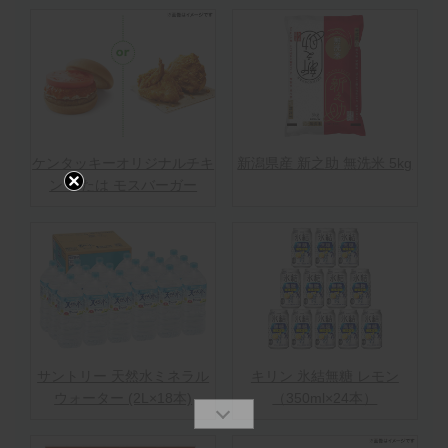
ケンタッキーオリジナルチキ
新潟県産 新之助 無洗米 5kg
ン または モスバーガー
サントリー 天然水ミネラル
キリン 氷結無糖 レモン
ウォーター (2L×18本)
（350ml×24本）