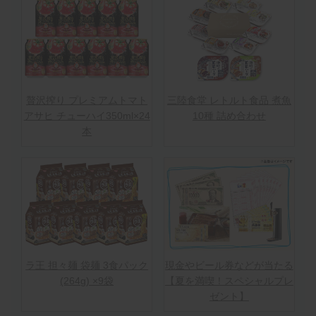
贅沢搾り プレミアムトマト
三陸食堂 レトルト食品 煮魚
アサヒ チューハイ350ml×24
10種 詰め合わせ
本
ラ王 担々麺 袋麺 3食パック
現金やビール券などが当たる
(264g) ×9袋
【夏を満喫！スペシャルプレ
ゼント】