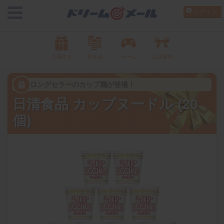
ログイン
応募する
貯める
ゲーム
お得案内
ロングセラーのカップ麺が登場！
日清食品 カップヌードル (20
個)