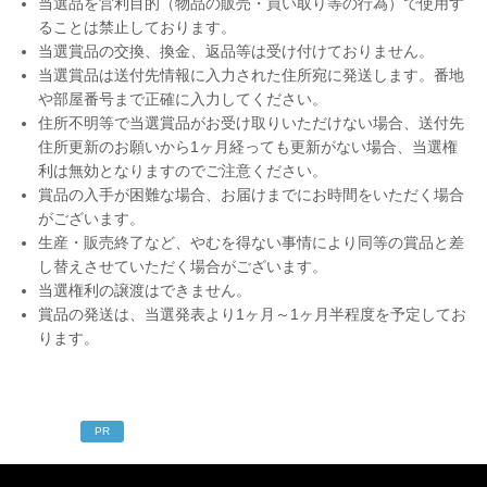
当選品を営利目的（物品の販売・買い取り等の行為）で使用す
ることは禁止しております。
当選賞品の交換、換金、返品等は受け付けておりません。
当選賞品は送付先情報に入力された住所宛に発送します。番地
や部屋番号まで正確に入力してください。
住所不明等で当選賞品がお受け取りいただけない場合、送付先
住所更新のお願いから1ヶ月経っても更新がない場合、当選権
利は無効となりますのでご注意ください。
賞品の入手が困難な場合、お届けまでにお時間をいただく場合
がございます。
生産・販売終了など、やむを得ない事情により同等の賞品と差
し替えさせていただく場合がございます。
当選権利の譲渡はできません。
賞品の発送は、当選発表より1ヶ月～1ヶ月半程度を予定してお
ります。
PR