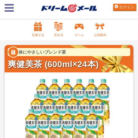
ログイン
応募する
貯める
ゲーム
お得案内
体にやさしいブレンド茶
爽健美茶 (600ml×24本)