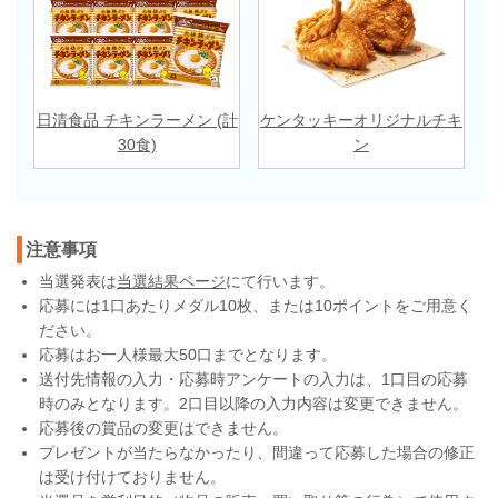
日清食品 チキンラーメン (計
ケンタッキーオリジナルチキ
30食)
ン
注意事項
当選発表は
当選結果ページ
にて行います。
応募には1口あたりメダル10枚、または10ポイントをご用意く
ださい。
応募はお一人様最大50口までとなります。
送付先情報の入力・応募時アンケートの入力は、1口目の応募
時のみとなります。2口目以降の入力内容は変更できません。
応募後の賞品の変更はできません。
プレゼントが当たらなかったり、間違って応募した場合の修正
は受け付けておりません。