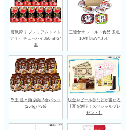
贅沢搾り プレミアムトマト
三陸食堂 レトルト食品 煮魚
アサヒ チューハイ350ml×24
10種 詰め合わせ
本
ラ王 担々麺 袋麺 3食パック
現金やビール券などが当たる
(264g) ×9袋
【夏を満喫！スペシャルプレ
ゼント】