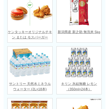
ケンタッキーオリジナルチキ
新潟県産 新之助 無洗米 5kg
ン または モスバーガー
サントリー 天然水ミネラル
キリン 氷結無糖 レモン
ウォーター (2L×18本)
（350ml×24本）