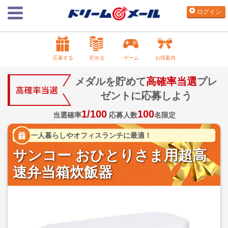
ログイン
応募する
貯める
ゲーム
お得案内
メダルを貯めて
高確率当選
プレ
ゼントに応募しよう
1/100
100
当選確率
応募人数
名限定
一人暮らしやオフィスランチに最適！
サンコー おひとりさま用超高
速弁当箱炊飯器