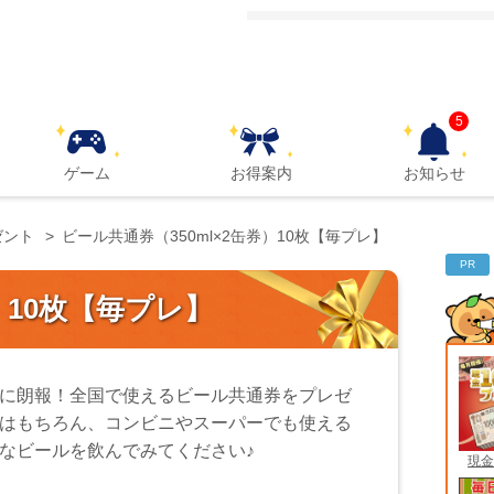
5
ゲーム
お得案内
お知らせ
ゼント
ビール共通券（350ml×2缶券）10枚【毎プレ】
PR
）10枚【毎プレ】
に朗報！全国で使えるビール共通券をプレゼ
はもちろん、コンビニやスーパーでも使える
なビールを飲んでみてください♪
現金