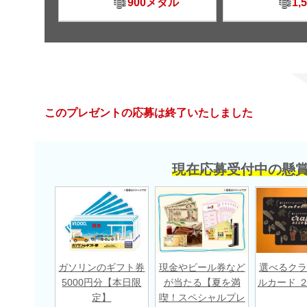
900メダル
1,
このプレゼントの応募は終了いたしました
現在応募受付中の懸
ガソリンのギフト券
現金やビール券など
選べるクラ
5000円分【本日限
が当たる【夏を満
ルカード 
定】
喫！スペシャルプレ