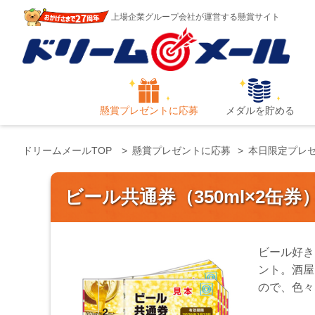
上場企業グループ会社が運営する懸賞サイト
懸賞プレゼントに応募
メダルを貯める
ドリームメールTOP
懸賞プレゼントに応募
本日限定プレ
ビール共通券（350ml×2缶券
ビール好き
ント。酒屋
ので、色々