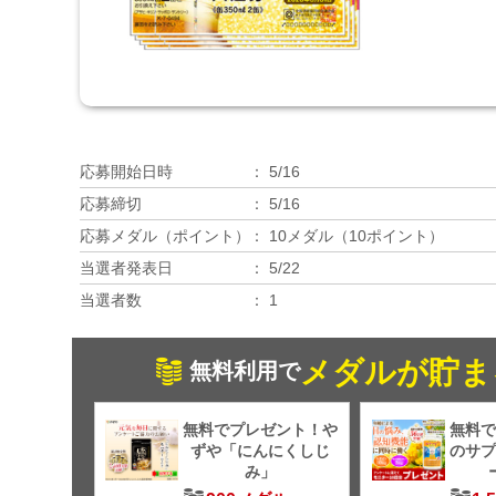
応募開始日時
5/16
応募締切
5/16
応募メダル（ポイント）
10メダル（10ポイント）
当選者発表日
5/22
当選者数
1
メダルが貯ま
無料利用で
無料でプレゼント！や
無料で
ずや「にんにくしじ
のサプ
み」