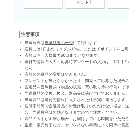
ゼント】
注意事項
当選発表は
当選結果ページ
にて行います。
応募には1口あたりメダル10枚、または10ポイントをご
応募はお一人様最大50口までとなります。
送付先情報の入力・応募時アンケートの入力は、1口目の
せん。
応募後の賞品の変更はできません。
プレゼントが当たらなかったり、間違って応募した場合
当選品を営利目的（物品の販売・買い取り等の行為）で
当選賞品の交換、換金、返品等は受け付けておりません
当選賞品は送付先情報に入力された住所宛に発送します
住所不明等で当選賞品がお受け取りいただけない場合、送
合、当選権利は無効となりますのでご注意ください。
賞品の入手が困難な場合、お届けまでにお時間をいただ
生産・販売終了など、やむを得ない事情により同等の賞